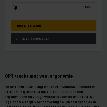
1200 kg
LEES HIER MEER
OFFERTE AANVRAGEN
OPT trucks met veel ergonomie
De OPT trucks van Jungheinrich zijn wendbaar, flexibel en
efficiënt in gebruik. Al onze modellen bieden een
ergonomische en veilige werkplek voor de chauffeur. De
lage opstap zorgt voor eenvoudig op- en afstappen en de
verlichting op de truck verhoogt de veiligheid. De besturing