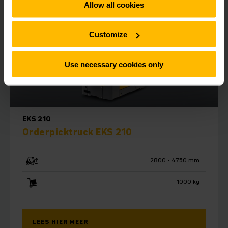
Allow all cookies
Customize
Use necessary cookies only
EKS 210
Orderpicktruck EKS 210
2800 - 4750 mm
1000 kg
LEES HIER MEER