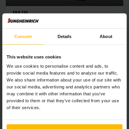
EKS 110
Orderpicktruck EKS 110
1000 - 2800 mm
Consent
Details
About
1000 kg
This website uses cookies
We use cookies to personalise content and ads, to
LEES HIER MEER
provide social media features and to analyse our traffic.
We also share information about your use of our site with
OFFERTE AANVRAGEN
our social media, advertising and analytics partners who
may combine it with other information that you’ve
provided to them or that they’ve collected from your use
of their services.