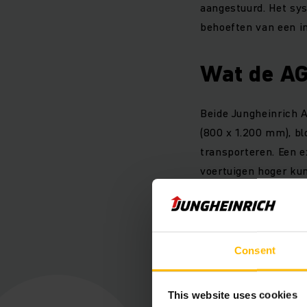
aangestuurd. Het syst
behoeften van een i
Wat de AG
Beide Jungheinrich A
(800 x 1.200 mm), bl
transporteren. Een e
voertuigen hoger kun
de voertuigen.
Consent
This website uses cookies