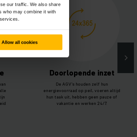
se our traffic. We also share
ers who may combine it with
 services.
Allow all cookies
ie
Doorlopende inzet
van
De AGV’s houden zelf hun
alle
energievoorraad op peil, voeren altijd
ijn
hun taak uit, hebben geen pauze of
eid
vakantie en werken 24/7.