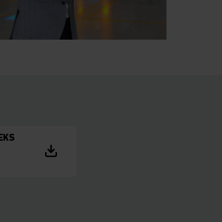
l
 EKS