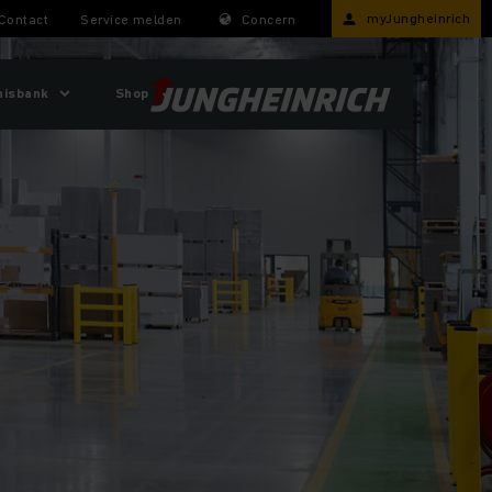
myJungheinrich
Contact
Service melden
Concern
nisbank
Shop