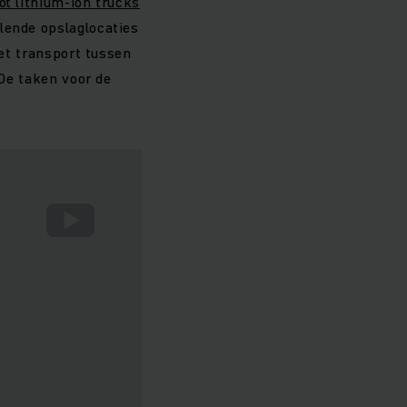
ot lithium-ion trucks
lende opslaglocaties
het transport tussen
 De taken voor de