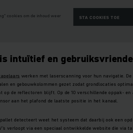
ng" cookies om de inhoud weer
STA COOKIES TOE
is intuïtief en gebruiksvriende
tapelaars
werken met laserscanning voor hun navigatie. De
 palen en gebouwkolommen gezet zodat grondlocaties optima
cht op de reflectoren blijft. Op de 10 verschillende oppak- e
sor aan het plafond de laatste positie in het kanaal.
pallet detecteert weet het systeem dat daarbij ook een opd
’s verloopt via een speciaal ontwikkelde website die via t