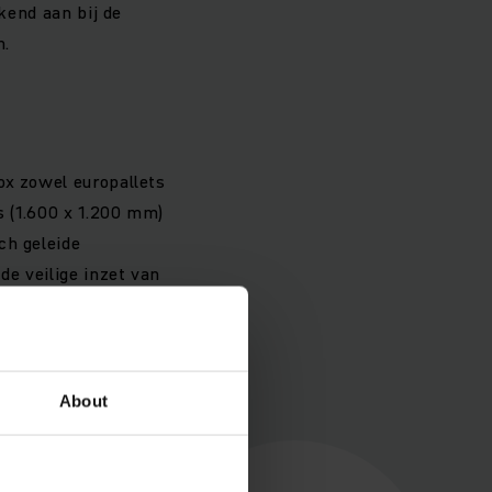
ekend aan bij de
n.
ox zowel europallets
s (1.600 x 1.200 mm)
ch geleide
e veilige inzet van
About