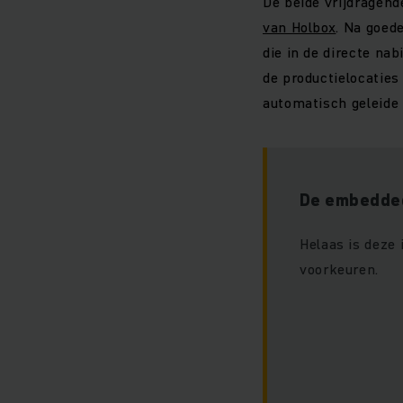
De beide vrijdragend
van Holbox
. Na goed
die in de directe nab
de productielocaties 
automatisch geleide 
De embedded
Helaas is deze
voorkeuren.