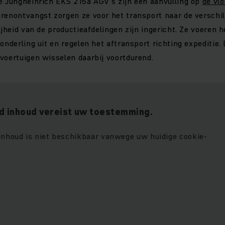
e Jungheinrich EKS 215a AGV’s zijn een aanvulling op
de vlo
erenontvangst zorgen ze voor het transport naar de verschil
ijheid van de productieafdelingen zijn ingericht. Ze voeren 
onderling uit en regelen het aftransport richting expeditie.
voertuigen wisselen daarbij voortdurend.
 inhoud vereist uw toestemming.
 inhoud is niet beschikbaar vanwege uw huidige cookie-