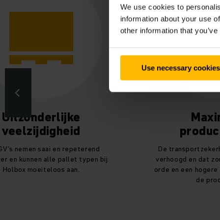
We use cookies to personalis
information about your use of
other information that you’ve
Use necessary cookies
Uitzonderlijke
Maxi
veelzijdigheid
product
GV’s nemen saai en repeterend
De transportzekerh
er en kunnen alle pallet typen bij
verhoogd en dat zor
Holbox moeiteloos aan.
orde en een hogere 
de prod