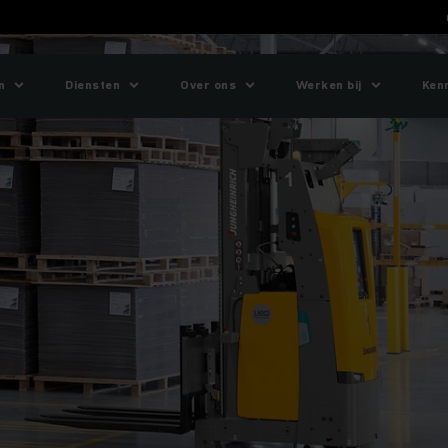
n
Diensten
Over ons
Werken bij
Ken