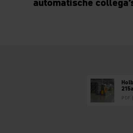
automatische collega’
Hol
215
PDF