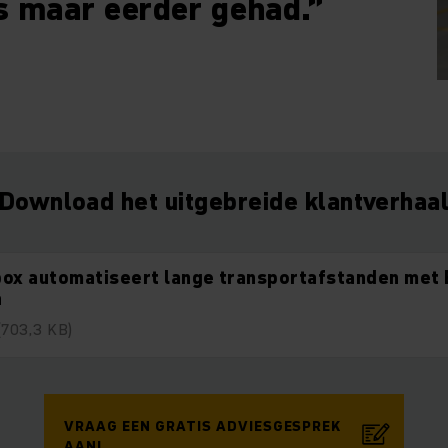
s maar eerder gehad.”
Download het uitgebreide klantverhaa
box automatiseert lange transportafstanden met
a
(703,3 KB)
VRAAG EEN GRATIS ADVIESGESPREK
AAN!