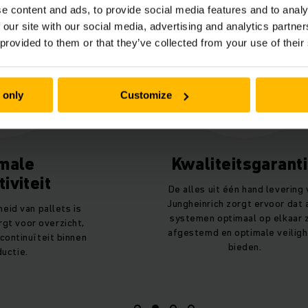
e content and ads, to provide social media features and to analy
 our site with our social media, advertising and analytics partn
 provided to them or that they’ve collected from your use of their
 only
Customize
male
Kwaliteitsgarant
iviteit
De alles uit één hand levering 
Jungheinrich zorgt ervoor dat 
eid van pallets is
systemen optimaal op elkaar z
gt voor overzicht,
afgestemd en optimale veiligh
continuïteit binnen
bieden.
uctie.