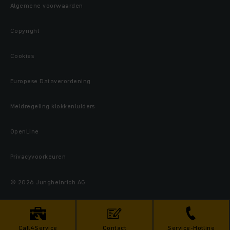
Algemene voorwaarden
Copyright
Cookies
Europese Dataverordening
Meldregeling klokkenluiders
OpenLine
Privacyvoorkeuren
© 2026 Jungheinrich AG
Call4Service
Contact
Service-Hotline