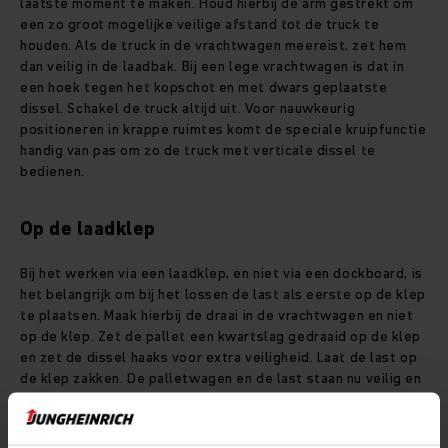
laatste moment te maken. Houd hierbij de arm gestrekt om
een zo groot mogelijke veilige afstand tot de truck te
houden. Als de truck in de vrachtwagen meereist, zet hem
dan veilig in de laadbak. Bij een lege vrachtwagen is dat in
een hoek tegen het kopschot en met dwars geplaatste
dissel. Schakel de truck altijd uit. Voor nauwkeurig
positioneren in krappe ruimtes komt de speciale kruipfunctie
handig van pas om zo de truck met verticale dissel te
bedienen.
Op de laadklep
Bij het werken via een laadklep, en niet via een dockboard, is
het belangrijk om bij het lossen de last als eerste op de klep
te plaatsen. Maak hierbij de draai in de vrachtwagen en niet
op de klep. Zet de pallet een kwartslag gedraaid op de klep
en zet de dissel haaks voor extra veiligheid. Laat de last op
de klep zakken. De palletwagen en de last staan nu veilig en
vast op de klep. Volg dezelfde handelingen bij het laden. De
pallet komt dwars op de klep en de dissel zet je dwars op
de stilstaande truck. Ook nu is het zaak om de last te laten