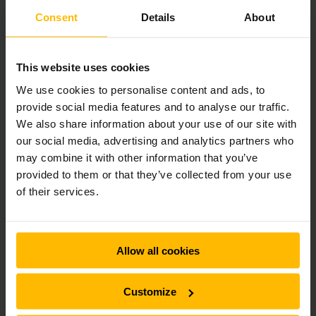
dalen, zodat de pallet stabiel op de klep staat.
Consent
Details
About
This website uses cookies
We use cookies to personalise content and ads, to
provide social media features and to analyse our traffic.
We also share information about your use of our site with
our social media, advertising and analytics partners who
may combine it with other information that you’ve
Parkeren en einde werkdag
provided to them or that they’ve collected from your use
of their services.
Aan het einde van de werkdag is het belangrijk om de truck
op de juiste plaats te parkeren. Vaak is dat in de
acculaadruimte, zodat de batterij geladen kan worden.
Schakel de truck uit en druk de noodstop in. Gebruik PBM
Allow all cookies
voordat u de truck aansluit aan de lader; er kan altijd
verontreiniging aan de steker en batterijdeksel zitten.
Controleer of de lader correct aan het laadproces begint.
Customize
Meld eventuele problemen die u tijdens het werk hebt