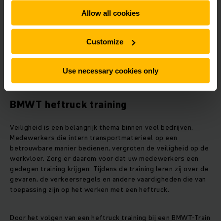
geconstateerde gebreken opgemaakt.
Allow all cookies
Customize
LEES MEER
Use necessary cookies only
BMWT heftruck training
Veiligheid is een belangrijk thema binnen veel bedrijven.
Medewerkers die intern transportmaterieel op een
betrouwbare manier bedienen, vergroten de veiligheid op de
werkvloer. Zorg er daarom voor dat uw medewerkers een
gedegen training krijgen. Tijdens de training leren zij over de
gevaren, de verkeersregels en andere vaardigheden die van
toepassing zijn op het werken met een heftruck.
Door het volgen van een heftruck training bij een BMWT-Train