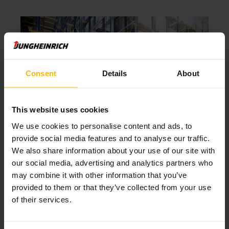
Consent
Details
About
This website uses cookies
We use cookies to personalise content and ads, to
provide social media features and to analyse our traffic.
We also share information about your use of our site with
Stellingen keuren
our social media, advertising and analytics partners who
may combine it with other information that you’ve
De BMWT stelling keuring behelst een visuele inspectie van
provided to them or that they’ve collected from your use
de stellingen en een beoordeling van de configuratie. De
of their services.
bevindingen worden door de keurmeester aangetekend op
het keuringsformulier en er wordt tevens een nader
gedetailleerde rapportage van de eventueel