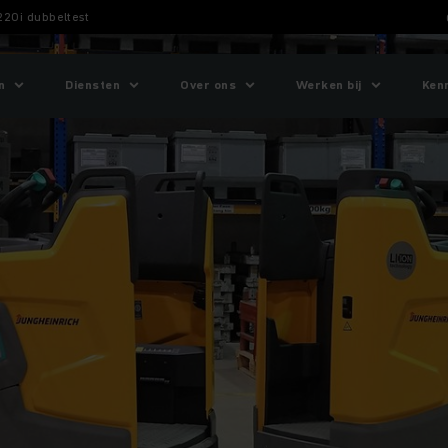
220i dubbeltest
n
Diensten
Over ons
Werken bij
Ken