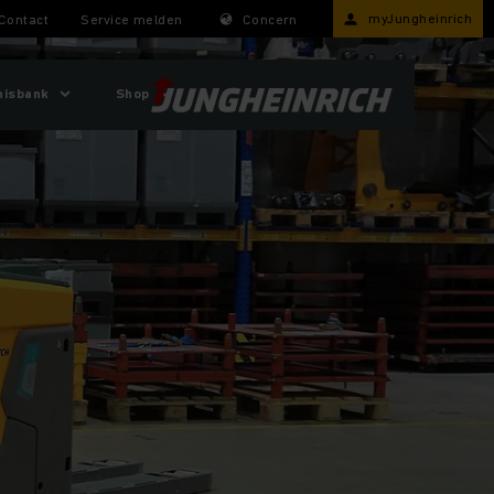
myJungheinrich
Contact
Service melden
Concern
nisbank
Shop