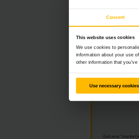
pallettruck definiti
vormen voor de concu
Consent
This website uses cookies
We use cookies to personalis
De embedded
information about your use of
other information that you’ve
Helaas is deze
voorkeuren.
Use necessary cookies
Gelieve "marketi