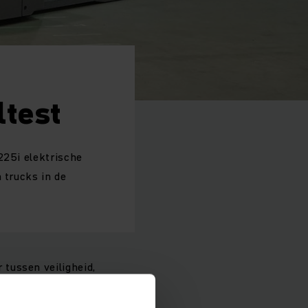
test
225i elektrische
 trucks in de
tussen veiligheid,
 ERD 220i en ERE
betreft mag dit type