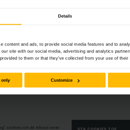
ef met pensioen. De prestaties van zowel de ERD 220i als de
rrentie een leuke uitdaging."
Details
e content and ads, to provide social media features and to analy
 inhoud vereist uw toestemming.
 our site with our social media, advertising and analytics partn
 provided to them or that they’ve collected from your use of their
 inhoud is niet beschikbaar vanwege uw huidige cookie-
 only
Customize
ng" cookies om de inhoud weer
STA COOKIES TOE