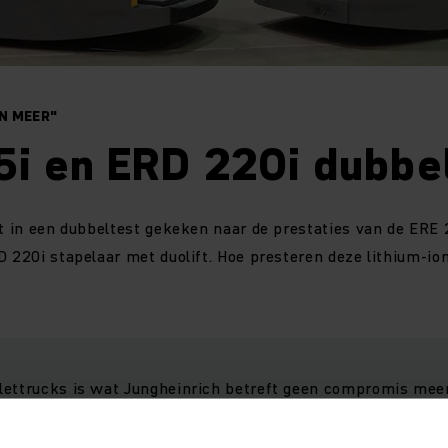
N MEER"
5i en ERD 220i dubbel
ft in een dubbeltest gekeken naar de prestaties van de ERE 
D 220i stapelaar met duolift. Hoe presteren deze lithium-ion
lettrucks is wat Jungheinrich betreft geen compromis meer 
omie. Dankzij de integratie van de li-ion accu’s bieden de
herming dan de truck met opklapbaar staplatform. Wat ons 