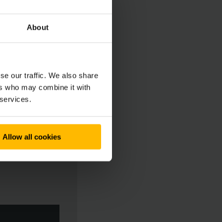
 ERE 225i zijn top en
About
se our traffic. We also share
ers who may combine it with
 services.
Allow all cookies