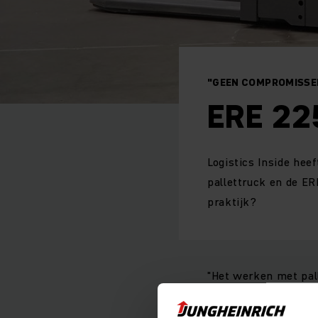
"GEEN COMPROMISSE
ERE 22
Logistics Inside hee
pallettruck en de ER
praktijk?
"Het werken met pal
compactheid en ergon
225i veel meer besc