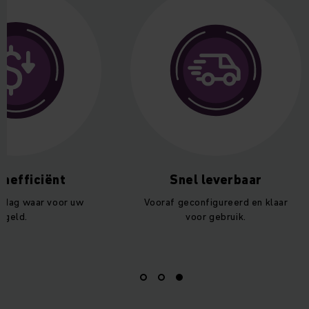
nefficiënt
Snel leverbaar
e dag waar voor uw
Vooraf geconfigureerd en klaar
geld.
voor gebruik.