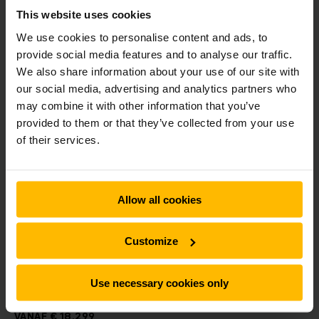
This website uses cookies
We use cookies to personalise content and ads, to
provide social media features and to analyse our traffic.
We also share information about your use of our site with
our social media, advertising and analytics partners who
may combine it with other information that you’ve
provided to them or that they’ve collected from your use
of their services.
Elektrische heftruck CBH 2.0 | 2.5 | 3.0 | 3.5
Allow all cookies
Hefhoogte:
3.300 tot 4.800 mm
Capaciteit
: 2.000 tot 3.500 kg
Customize
Accu
: lithium-ion 80V
Standaard voorzien van side shift, verlichting en
extra hydraulische functie
Use necessary cookies only
VANAF € 18.299