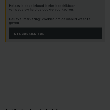
Veelzijdig. Solide. Kostenefficiënt.
Made to rely on.
Helaas is deze inhoud is niet beschikbaar
vanwege uw huidige cookie-voorkeuren.
Gelieve "marketing" cookies om de inhoud weer te
geven.
STA COOKIES TOE