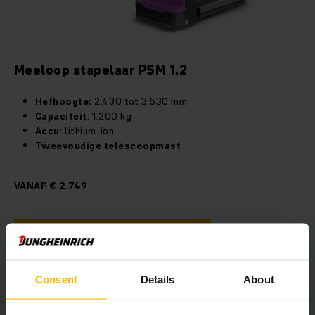
Meeloop stapelaar PSM 1.2
Hefhoogte:
2.430 tot 3.530 mm
Capaciteit
: 1.200 kg
Accu
: lithium-ion
Tweevoudige telescoopmast
VANAF € 2.749
OFFERTE AANVRAGEN
Consent
Details
About