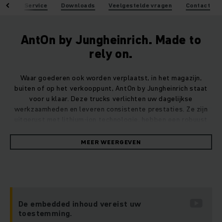
ten
Service
Downloads
Veelgestelde vragen
Contact
AntOn by Jungheinrich. Made to
rely on.
Waar goederen ook worden verplaatst, in het magazijn,
buiten of op het verkooppunt, AntOn by Jungheinrich staat
voor u klaar. Deze trucks verlichten uw dagelijkse
werkzaamheden en leveren consistente prestaties. Ze zijn
uitgerust met lithium-ion technologie, hebben een robuust
ontwerp en intuïtieve bedieningselementen, zijn moeiteloos
te besturen en beschikken over het uithoudingsvermogen
MEER WEERGEVEN
dat u nodig hebt wanneer het er echt toe doet.
Deze krachtige en toch kostenefficiënte trucks zijn de
ideale manier om aan de slag te gaan. Ze bieden u precies
wat u verwacht, waar en wanneer u het nodig hebt.
De embedded inhoud vereist uw
Stroomlijn uw processen, werk naadloos en behaal
toestemming.
resultaten met AntOn by Jungheinrich aan uw zijde.