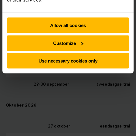
8 september
eendaagse traini
9 september
eendaagse traini
Allow all cookies
8-9 september
tweedaagse traini
Customize
29 september
eendaagse traini
Use necessary cookies only
30 september
eendaagse traini
29-30 september
tweedaagse traini
Oktober 2026
27 oktober
eendaagse traini