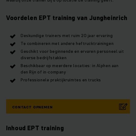
waarbij onze trainer bij u op locatie de training geeft.
Voordelen EPT training van Jungheinrich
Deskundige trainers met ruim 20 jaar ervaring
Te combineren met andere heftrucktrainingen
Geschikt voor beginnende en ervaren personeel uit
diverse bedrijfstakken
Beschikbaar op meerdere locaties: in Alphen aan
den Rijn of in-company
Professionele praktijkruimtes en trucks
CONTACT OPNEMEN
Inhoud EPT training