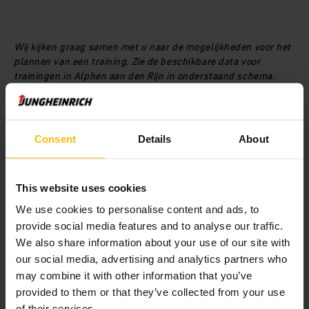
Wij kijken graag samen met u naar de mogelijkheden voor het
plannen van een training. Zie de beschikbare data voor
trainingen in Alphen aan den Rijn in onderstaand schema.
Augustus 2026
Consent
Details
About
25 augustus
eendaagse traini
This website uses cookies
26 augustus
eendaagse traini
We use cookies to personalise content and ads, to
25-26 augustus
tweedaagse traini
provide social media features and to analyse our traffic.
We also share information about your use of our site with
our social media, advertising and analytics partners who
September 2026
may combine it with other information that you’ve
provided to them or that they’ve collected from your use
of their services.