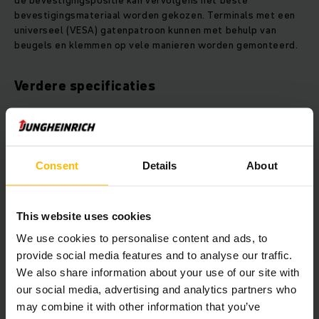
de bevestigingspositie kan vervolgens het beste
bevestigingsmateriaal worden gekozen. Terminals met een
universeel (VESA) gatenpatroon kunnen met behulp van
beugels en klemmen op vele manieren worden gemonteerd.
Verdere specificaties
Wanneer de juiste stroomvoorziening is bepaald en bekend
is waar de terminal wordt bevestigd, is het zaak om de
terminal te specificeren. Hierbij wordt onder meer gekeken
naar:
Consent
Details
About
Grootte: 10 inch of 15 inch?
This website uses cookies
Processor: hoeveel programma’s gaan er draaien op de
terminal?
We use cookies to personalise content and ads, to
RAM-geheugen: moet dit worden uitgebreid, of slaat het
provide social media features and to analyse our traffic.
WMS automatisch bestanden op?
We also share information about your use of our site with
Touchscreen: resistive of capacitive?
our social media, advertising and analytics partners who
Bluetooth: wordt bijvoorbeeld een draadloze scanner
may combine it with other information that you’ve
aangesloten?