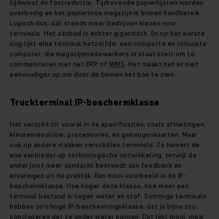
tijdwinst én foutreductie. Tijdrovende papierlijsten worden
overbodig en het papierloos magazijn is binnen handbereik.
Logisch dus, dat steeds meer bedrijven kiezen voor
terminals. Het aanbod is echter gigantisch. En op het eerste
oog lijkt elke terminal hetzelfde: een compacte en robuuste
computer, die magazijnmedewerkers in staat stelt om te
communiceren met het ERP of
WMS
. Het maakt het er niet
eenvoudiger op om door de bomen het bos te zien.
Truckterminal IP-beschermklasse
Het verschil zit vooral in de specificaties, zoals afmetingen,
kleurenresolutie, processoren, en geheugenkaarten. Maar
ook op andere vlakken verschillen terminals. Zo hamert de
ene aanbieder op technologische ontwikkeling, terwijl de
ander juist meer aandacht besteedt aan feedback en
ervaringen uit de praktijk. Een mooi voorbeeld is de IP-
beschermklasse. Hoe hoger deze klasse, hoe meer een
terminal bestand is tegen water en stof. Sommige terminals
hebben zo’n hoge IP-beschermingsklasse, dat je bijna zou
concluderen dat ze onder water kunnen. Dat lijkt mooi, maar