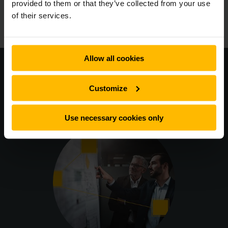
USB-poort: is deze aan de voorzijde aanwezig?
provided to them or that they’ve collected from your use
Besturingssysteem: welk besturingssysteem wordt
of their services.
gebruikt?
Allow all cookies
Wilt u meer weten over
Customize
automatiseringsoplossingen op maat?
Use necessary cookies only