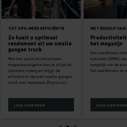
TOT 25% MEER EFFICIËNTIE
MET BEHULP VAN
Zo haalt u optimaal
Productiviteit
rendement uit uw smalle
het magazijn
gangen truck
Een warehouse ma
Met het assistentiesysteem
systeem (WMS) maa
magazijnnavigatie kies je altijd de
mogelijk om de prod
optimale rijweg en stijgt de
het warehouse te 
efficiëntie van een smalle gangen
truck met maximaal 25 procent.
LEES HIER MEER
LEES HIER MEER