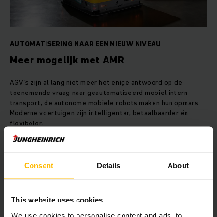
AUTOMATISERING NAAR EEN NIEUW NIVEAU
Meer mogelijk met AMR
AGV’s zijn al lang niet meer het enige antwoord op de
toenemende vraag naar geautomatiseerd mobiel intern
transport, de autonome mobiele robots maken hun opmars.
Moderne voertuigen zijn intelligenter, betaalbaarder én
flexibeler.
LEES HIER MEER
Consent
Details
About
This website uses cookies
We use cookies to personalise content and ads, to