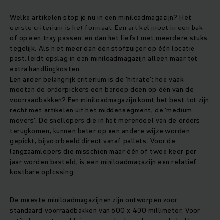
Welke artikelen stop je nu in een miniloadmagazijn? Het
eerste criterium is het formaat. Een artikel moet in een bak
of op een tray passen, en dan het liefst met meerdere stuks
tegelijk. Als niet meer dan één stofzuiger op één locatie
past, leidt opslag in een miniloadmagazijn alleen maar tot
extra handlingkosten.
Een ander belangrijk criterium is de ‘hitrate’: hoe vaak
moeten de orderpickers een beroep doen op één van de
voorraadbakken? Een miniloadmagazijn komt het best tot zijn
recht met artikelen uit het middensegment, de ‘medium
movers’. De snellopers die in het merendeel van de orders
terugkomen, kunnen beter op een andere wijze worden
gepickt, bijvoorbeeld direct vanaf pallets. Voor de
langzaamlopers die misschien maar één of twee keer per
jaar worden besteld, is een miniloadmagazijn een relatief
kostbare oplossing.
De meeste miniloadmagazijnen zijn ontworpen voor
standaard voorraadbakken van 600 x 400 millimeter. Voor