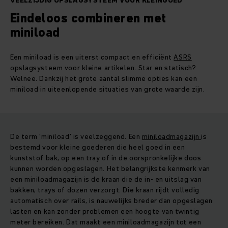
VEELZIJDIG OPSLAGSYSTEEM VOOR KLEINGOED
Eindeloos combineren met
miniload
Een miniload is een uiterst compact en efficiënt
ASRS
opslagsysteem voor kleine artikelen. Star en statisch?
Welnee. Dankzij het grote aantal slimme opties kan een
miniload in uiteenlopende situaties van grote waarde zijn.
De term ‘miniload’ is veelzeggend. Een
miniloadmagazijn
is
bestemd voor kleine goederen die heel goed in een
kunststof bak, op een tray of in de oorspronkelijke doos
kunnen worden opgeslagen. Het belangrijkste kenmerk van
een miniloadmagazijn is de kraan die de in- en uitslag van
bakken, trays of dozen verzorgt. Die kraan rijdt volledig
automatisch over rails, is nauwelijks breder dan opgeslagen
lasten en kan zonder problemen een hoogte van twintig
meter bereiken. Dat maakt een miniloadmagazijn tot een