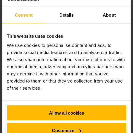
zijkanten.
Consent
Details
About
Extra opslagcapaciteit miniload magazijn
In situaties waarin extra in- en uitslagcapaciteit is vereist,
This website uses cookies
kan de kraan worden voorzien van twee
lastopnamemiddelen. Is juist behoefte aan extra
We use cookies to personalise content and ads, to
opslagcapaciteit? Dan kan een dubbeldiep of multidiep
provide social media features and to analyse our traffic.
miniloadmagazijn een optie zijn. In een dergelijk magazijn telt
We also share information about your use of our site with
elke opslaglocatie twee of meerdere voorraadbakken, die
our social media, advertising and analytics partners who
achter elkaar zijn geplaatst. Dat leidt tot een hogere
may combine it with other information that you’ve
opslagdichtheid, maar gaat ten koste van de in- en
provided to them or that they’ve collected from your use
uitslagcapaciteit. Als de achterste voorraadbak nodig is,
moet de voorste immers eerst worden weggezet. De extra
of their services.
tijd die daarvoor nodig is, blijft beperkt als de kraan in de
voorgaande nacht alvast voorbereidingen treft. Denk aan het
wisselen van voorraadbakken, zodat die optimaal zijn
gepositioneerd voor de orders van de volgende dag. Een
Allow all cookies
goed begin is het halve werk.
Customize