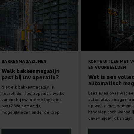
ZIJNEN
KORTE UITLEG MET VOORDELEN
EN VOORBEELDEN
nmagazijn
Wat is een volledig
 operatie?
automatisch magazijn?
magazijn is
Lees alles over wat een volledig
 bepaalt u welke
automatisch magazijn inhoudt en
nterne logistiek
op welke manier menselijk
n de
handelen toch wenselijk en
onder de loep.
onvermijdelijk kan zijn.