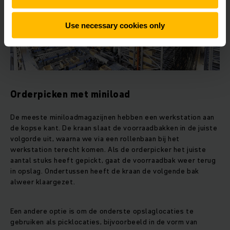
Use necessary cookies only
Orderpicken met miniload
De meeste miniloadmagazijnen hebben een werkstation aan
de kopse kant. De kraan slaat de voorraadbakken in de juiste
volgorde uit, waarna we via een rollenbaan bij het
werkstation terecht komen. Als de orderpicker het juiste
aantal stuks heeft gepickt, gaat de voorraadbak weer terug
in opslag. Ondertussen heeft de kraan de volgende bak
alweer klaargezet.
Een andere optie is om de onderste opslaglocaties te
gebruiken als picklocaties, bijvoorbeeld in de vorm van