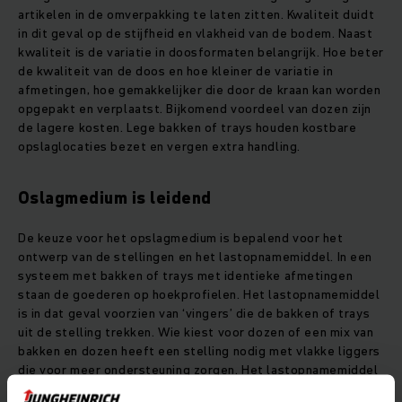
artikelen in de omverpakking te laten zitten. Kwaliteit duidt
in dit geval op de stijfheid en vlakheid van de bodem. Naast
kwaliteit is de variatie in doosformaten belangrijk. Hoe beter
de kwaliteit van de doos en hoe kleiner de variatie in
afmetingen, hoe gemakkelijker die door de kraan kan worden
opgepakt en verplaatst. Bijkomend voordeel van dozen zijn
de lagere kosten. Lege bakken of trays houden kostbare
opslaglocaties bezet en vergen extra handling.
Oslagmedium is leidend
De keuze voor het opslagmedium is bepalend voor het
ontwerp van de stellingen en het lastopnamemiddel. In een
systeem met bakken of trays met identieke afmetingen
staan de goederen op hoekprofielen. Het lastopnamemiddel
is in dat geval voorzien van ‘vingers’ die de bakken of trays
uit de stelling trekken. Wie kiest voor dozen of een mix van
bakken en dozen heeft een stelling nodig met vlakke liggers
die voor meer ondersteuning zorgen. Het lastopnamemiddel
pakt in dat geval de dozen op via de onderkant of de beide