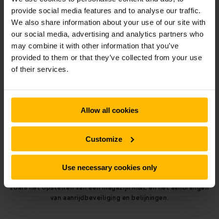
Heftrucks voor elke situatie
provide social media features and to analyse our traffic.
We also share information about your use of our site with
Onze
heftrucks
zijn veilig, ergonomisch en zuinig en zijn
geschikt voor incidentele werkzaamheden, het laden en
our social media, advertising and analytics partners who
lossen van vrachtwagens, orderpicken en nog veel meer. Wij
may combine it with other information that you’ve
hebben nieuwe
elektrische heftrucks
,
gebruikte heftrucks
,
provided to them or that they’ve collected from your use
huur heftrucks
en
lease heftrucks
. Met ruim 600
of their services.
verschillende heftrucks met loodzuur-, gel- of lithium-ion
accu hebben wij altijd een geschikte heftruck voor u.
Allow all cookies
Magazijnstellingen voor elke branche
Wij hebben verschillende soorten
magazijnstellingen
, zoals
Customize
palletstellingen, legbordstellingen, entresols en meer.
Dankzij onze jarenlange ervaring helpen wij u bij een veilige
en efficiënte inrichting van uw magazijn. Wij monteren en
Use necessary cookies only
keuren magazijn stellingen en geven advies over veiligheid,
zoals het opstellen van een magazijn RI&E en het aanbrengen
van aanrijdbeveiliging en belijningen.