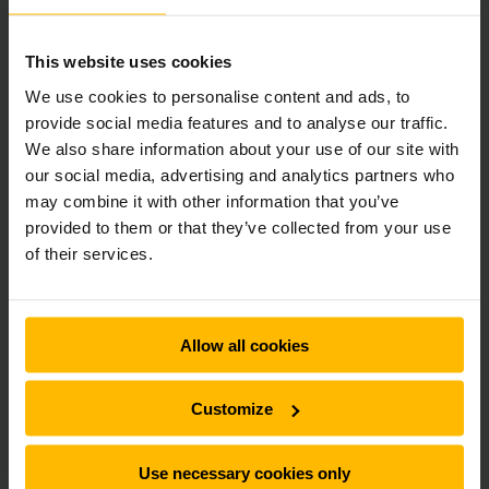
This website uses cookies
We use cookies to personalise content and ads, to
Claassen Logistics
provide social media features and to analyse our traffic.
We also share information about your use of our site with
Onlangs nam Claassen Logistics zijn nieuwe warehouse in
our social media, advertising and analytics partners who
Tilburg in gebruik. Met behulp van twee Jungheinrich
may combine it with other information that you’ve
combitrucks worden de pallets in het nieuwe magazijn in- en
provided to them or that they’ve collected from your use
uitgeslagen op een ongekende hoogte van bijna 18 meter.
of their services.
LEES HIER MEER
Allow all cookies
Customize
Use necessary cookies only