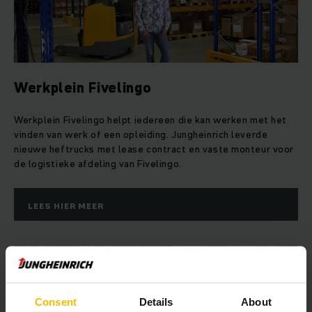
Werkplein Fivelingo
Werkplein Fivelingo helpt iedereen die kan werken met het
vinden van werk of een opleiding. Jungheinrich leverde
nieuwe heftrucks met lease contract en vaste monteur voor
de logistieke afdeling van Fivelingo.
LEES HIER MEER
Consent
Details
About