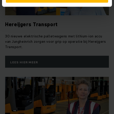
Hereijgers Transport
30 nieuwe elektrische palletwagens met lithium-ion accu
van Jungheinrich zorgen voor grip op operatie bij Hereijgers
Transport.
LEES HIER MEER