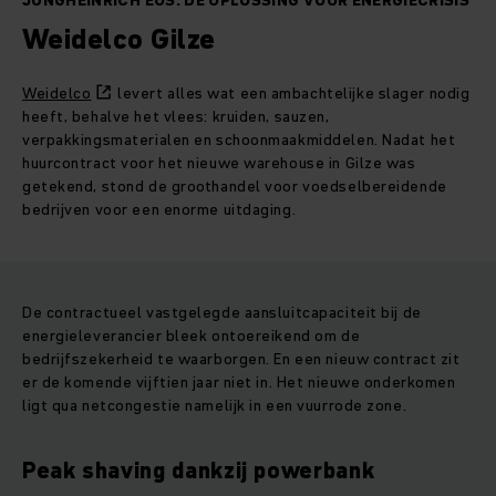
JUNGHEINRICH EOS: DÉ OPLOSSING VOOR ENERGIECRISIS
Weidelco Gilze
Weidelco
levert alles wat een ambachtelijke slager nodig
heeft, behalve het vlees: kruiden, sauzen,
verpakkingsmaterialen en schoonmaakmiddelen.
Nadat het
huurcontract voor het nieuwe warehouse in Gilze was
getekend, stond de groothandel voor voedselbereidende
bedrijven voor een enorme uitdaging.
De contractueel vastgelegde aansluitcapaciteit bij de
energieleverancier bleek ontoereikend om de
bedrijfszekerheid te waarborgen. En een nieuw contract zit
er de komende vijftien jaar niet in. Het nieuwe onderkomen
ligt qua netcongestie namelijk in een vuurrode zone.
Peak shaving dankzij powerbank