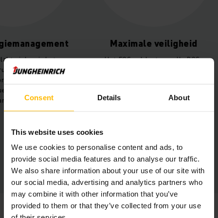
giemanagement
Maximale veiligheid
kt pieken in het
Het EOS voldoet aan alle PGS-
k af, waardoor het
richtlijnen en maakt gebruik van de
ik nooit boven de
meest stabiele accutechniek in de
el vastgelegde
markt.
Consent
Details
About
den komt.
This website uses cookies
We use cookies to personalise content and ads, to
provide social media features and to analyse our traffic.
We also share information about your use of our site with
our social media, advertising and analytics partners who
may combine it with other information that you’ve
provided to them or that they’ve collected from your use
of their services.