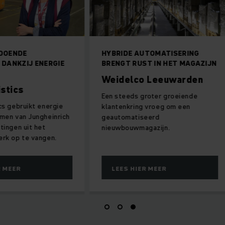
OENDE
HYBRIDE AUTOMATISERING
ANKZIJ ENERGIE
BRENGT RUST IN HET MAGAZIJN
Weidelco Leeuwarden
tics
Een steeds groter groeiende
 gebruikt energie
klantenkring vroeg om een
n van Jungheinrich
geautomatiseerd
ngen uit het
nieuwbouwmagazijn.
 op te vangen.
MEER
LEES HIER MEER