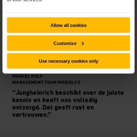
Allow all cookies
Customize
Use necessary cookies only
MARCEL ROLF
MANAGEMENTTEAM WEIDELCO
“Jungheinrich beschikt over de juiste
kennis en heeft ons volledig
ontzorgd. Dat geeft rust en
vertrouwen.”