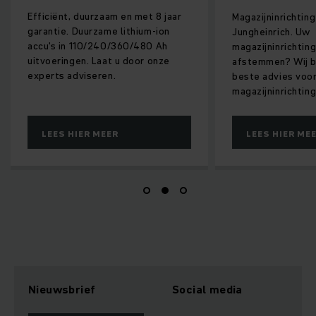
Efficiënt, duurzaam en met 8 jaar
Magazijninrichting door
garantie. Duurzame lithium-ion
Jungheinrich. Uw
accu's in 110/240/360/480 Ah
magazijninrichting opti
uitvoeringen. Laat u door onze
afstemmen? Wij bieden 
experts adviseren.
beste advies voor een e
magazijninrichting.
LEES HIER MEER
LEES HIER MEER
Nieuwsbrief
Social media