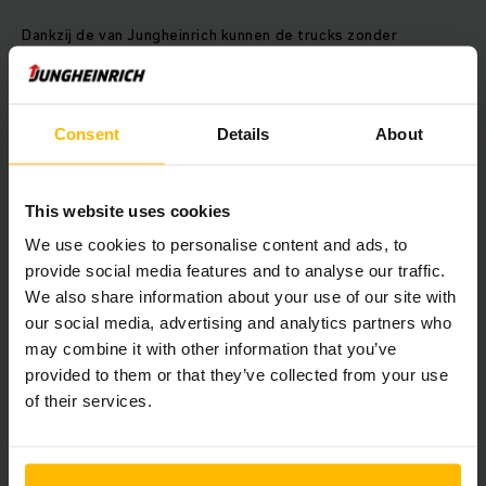
Dankzij de van Jungheinrich kunnen de trucks zonder
problemen op elk gewenst moment worden geladen,
bijvoorbeeld tijdens de koffie- of lunchpauze. En zonder dat
dit de levensduur van de accu verkort. De trucks zijn
daardoor continu inzetbaar, waardoor de productiviteit
Consent
Details
About
stijgt.
Veiligheid in het magazijn
This website uses cookies
We use cookies to personalise content and ads, to
De inrichting, in nauwe samenwerking met Jungheinrich tot
provide social media features and to analyse our traffic.
stand gekomen, maakt een efficiënt en overzichtelijke
We also share information about your use of our site with
operatie mogelijk. Daarbij is extra aandacht besteed aan
our social media, advertising and analytics partners who
veiligheid. Op kritieke punten in het magazijn is
may combine it with other information that you’ve
aanrijdbeveiliging geplaatst om schades te voorkomen. Het
pand is voorzien van duidelijke belijning en voetgangers en
provided to them or that they’ve collected from your use
trucks zijn zoveel mogelijk gescheiden. Ook is de rijsnelheid
of their services.
van de trucks gereduceerd en is toegang tot de trucks
alleen mogelijk voor geautoriseerde medewerkers.