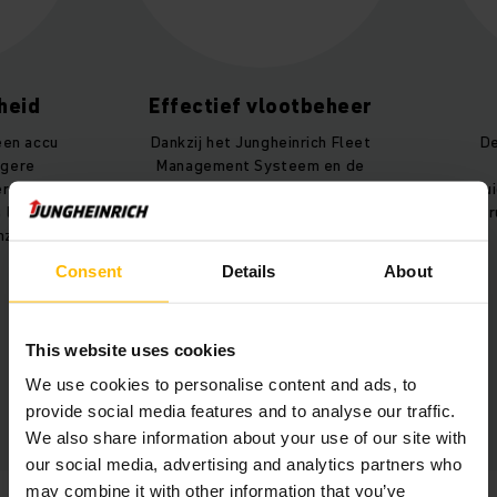
Effectief vlootbeheer
Zuinig e
Dankzij het Jungheinrich Fleet
De chauffeurs z
Management Systeem en de
spreken over
EasyAccess Transponder is altijd
geluidsniveau. Da
inzichtelijk wie op welke heftruck
heftrucks zeer sp
rijdt.
energ
Consent
Details
About
This website uses cookies
We use cookies to personalise content and ads, to
provide social media features and to analyse our traffic.
We also share information about your use of our site with
our social media, advertising and analytics partners who
may combine it with other information that you’ve