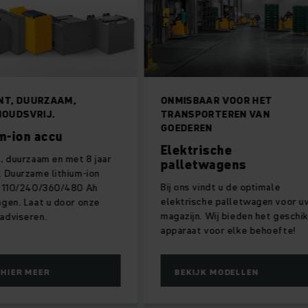
UURZAAM,
ONMISBAAR VOOR HET
RIJ.
TRANSPORTEREN VAN
GOEDEREN
 accu
Elektrische
zaam en met 8 jaar
palletwagens
ame lithium-ion
Bij ons vindt u de optimale
240/360/480 Ah
elektrische palletwagen voor uw
aat u door onze
magazijn. Wij bieden het geschikte
ren.
apparaat voor elke behoefte!
MEER
BEKIJK MODELLEN