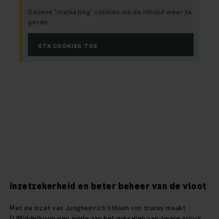
Gelieve "marketing" cookies om de inhoud weer te
geven.
STA COOKIES TOE
Inzetzekerheid en beter beheer van de vloot
Met de inzet van Jungheinrich lithium‑ion trucks maakt
DJMiddelkoop een einde aan het wisselen van zware accu’s