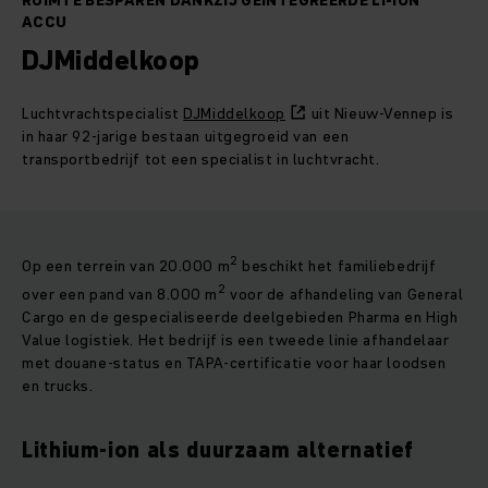
RUIMTE BESPAREN DANKZIJ GEÏNTEGREERDE LI-ION
ACCU
DJMiddelkoop
Luchtvrachtspecialist
DJMiddelkoop
uit Nieuw-Vennep is
in haar 92-jarige bestaan uitgegroeid van een
transportbedrijf tot een specialist in luchtvracht.
2
Op een terrein van 20.000 m
beschikt het familiebedrijf
2
over een pand van 8.000 m
voor de afhandeling van General
Cargo en de gespecialiseerde deelgebieden Pharma en High
Value logistiek. Het bedrijf is een tweede linie afhandelaar
met douane-status en TAPA-certificatie voor haar loodsen
en trucks.
Lithium-ion als duurzaam alternatief