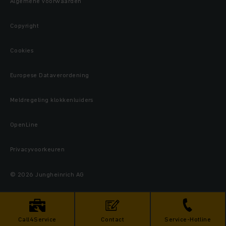
Algemene voorwaarden
Copyright
Cookies
Europese Dataverordening
Meldregeling klokkenluiders
OpenLine
Privacyvoorkeuren
© 2026 Jungheinrich AG
Call4Service
Contact
Service-Hotline