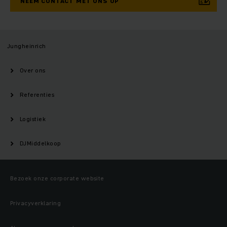
NEEM CONTACT MET ONS OP
Jungheinrich
Over ons
Referenties
Logistiek
DJMiddelkoop
Bezoek onze corporate website
Privacyverklaring