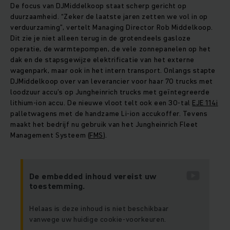
De focus van DJMiddelkoop staat scherp gericht op
duurzaamheid. “Zeker de laatste jaren zetten we vol in op
verduurzaming”, vertelt Managing Director Rob Middelkoop.
Dit zie je niet alleen terug in de grotendeels gasloze
operatie, de warmtepompen, de vele zonnepanelen op het
dak en de stapsgewijze elektrificatie van het externe
wagenpark, maar ook in het intern transport. Onlangs stapte
DJMiddelkoop over van leverancier voor haar 70 trucks met
loodzuur accu’s op Jungheinrich trucks met geïntegreerde
lithium-ion accu. De nieuwe vloot telt ook een 30-tal
EJE 114i
palletwagens met de handzame Li-ion accukoffer. Tevens
maakt het bedrijf nu gebruik van het Jungheinrich Fleet
Management Systeem (
FMS
).
De embedded inhoud vereist uw
toestemming.
Helaas is deze inhoud is niet beschikbaar
vanwege uw huidige cookie-voorkeuren.