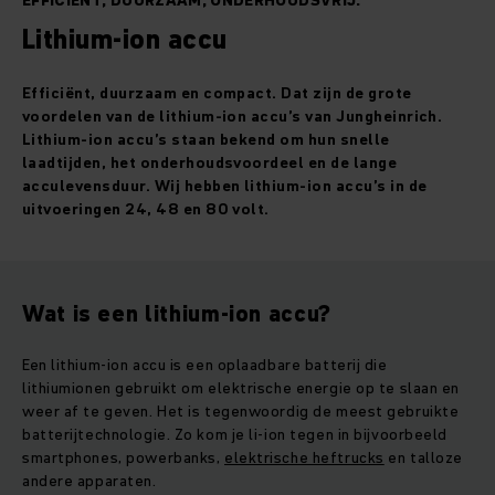
EFFICIËNT, DUURZAAM, ONDERHOUDSVRIJ.
Lithium-ion accu
Efficiënt, duurzaam en compact. Dat zijn de grote
voordelen van de lithium-ion accu’s van Jungheinrich.
Lithium-ion accu’s staan bekend om hun snelle
laadtijden, het onderhoudsvoordeel en de lange
acculevensduur. Wij hebben lithium-ion accu’s in de
uitvoeringen 24, 48 en 80 volt.
Wat is een lithium-ion accu?
Een lithium-ion accu is een oplaadbare batterij die
lithiumionen gebruikt om elektrische energie op te slaan en
weer af te geven. Het is tegenwoordig de meest gebruikte
batterijtechnologie. Zo kom je li-ion tegen in bijvoorbeeld
smartphones, powerbanks,
elektrische heftrucks
en talloze
andere apparaten.