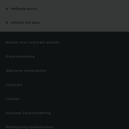
Heftruck accu's
Lithium-ion accu
Bezoek onze corporate website
Privacyverklaring
Algemene voorwaarden
Copyright
Cookies
Europese Dataverordening
Meldregeling klokkenluiders