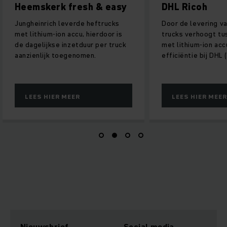
Heemskerk fresh & easy
DHL Ricoh
Jungheinrich leverde heftrucks
Door de levering v
met lithium-ion accu, hierdoor is
trucks verhoogt tu
de dagelijkse inzetduur per truck
met lithium-ion acc
aanzienlijk toegenomen.
efficiëntie bij DHL (
LEES HIER MEER
LEES HIER MEER
Nieuwsbrief
Social media