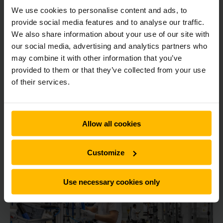
We use cookies to personalise content and ads, to
provide social media features and to analyse our traffic.
Elke Jungheinrich lithium-ion accu heeft 8 jaar garantie en
We also share information about your use of our site with
daar bovenop ontvangt u 100% Tevredenheid Garantie. Wilt
our social media, advertising and analytics partners who
u binnen 6 maanden terugkeren naar een loodzuur accu? Wij
may combine it with other information that you’ve
helpen u bij een kosteloze overstap.
provided to them or that they’ve collected from your use
of their services.
Retourname van oude accu's
Uw oude, afgedankte li-ion accu’s halen wij graag kosteloos
Allow all cookies
bij u op en verwerken wij op milieuvriendelijke wijze. Hoe wij
dat doen?
Customize
Use necessary cookies only