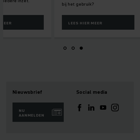
r iedere inzet.
bij het gebruik?
 MEER
LEES HIER MEER
Nieuwsbrief
Social media
NU
AANMELDEN