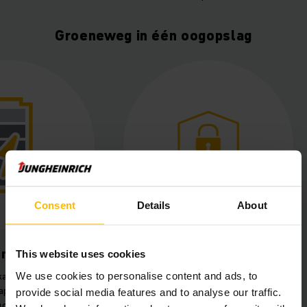
Groeneweg in één oogopslag
Consent
Details
About
en veilig laden
Betrouwbare kwaliteit
This website uses cookies
We use cookies to personalise content and ads, to
kantelaar brengt de
De gebruikte EFG 535k met 5
appelen 1,5 meter
meter mast en hoge hefcapaciteit
provide social media features and to analyse our traffic.
uckmast, waardoor
bleek perfect voor de zware