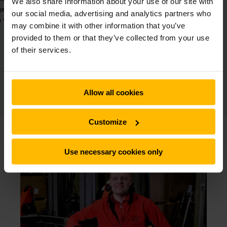
We also share information about your use of our site with
en volledig vanaf
box‑en‑klemcombinatie.
our social media, advertising and analytics partners who
n worden gevuld.
may combine it with other information that you’ve
provided to them or that they’ve collected from your use
of their services.
Allow all cookies
Customize
Use necessary cookies only