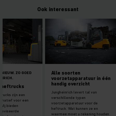
Ook interessant
Alle soorten
 NIEUW. ZO GOED
voorzetapparatuur in één
NRICH.
handig overzicht
 heftrucks
Jungheinrich levert tal van
trucks zijn een
verschillende typen
ernatief voor een
voorzetapparatuur voor de
 Wij bieden
heftruck. Wat kunnen ze en
ereviseerde
waarmee moet u rekening houden