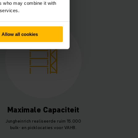
ers who may combine it with
 services.
Allow all cookies
Maximale Capaciteit
Jungheinrich realiseerde ruim 15.000
bulk- en picklocaties voor VAHB.