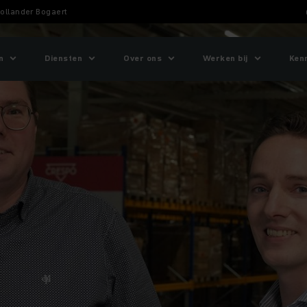
Hollander Bogaert
n
Diensten
Over ons
Werken bij
Ken