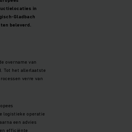
uctielocaties in
rgisch-Gladbach
iten beleverd.
 de overname van
 Tot het allerlaatste
processen verre van
ropees
 logistieke operatie
aarna een advies
en efficiënte