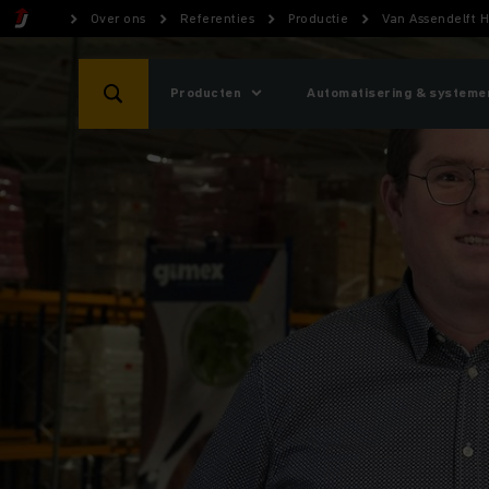
Over ons
Referenties
Productie
Van Assendelft 
Producten
Automatisering & systeme