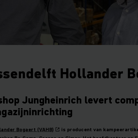
ssendelft Hollander B
shop Jungheinrich levert com
gazijninrichting
lander Bogaert (VAHB)
is producent van kampeerartik
ken Bo-Camp, Crespo en Gimex. Het hoofdkantoor en 