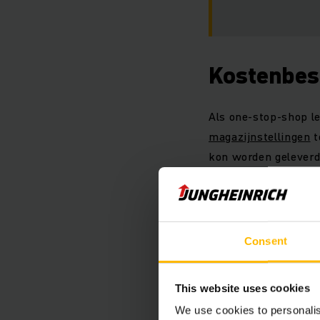
Kostenbes
Als one-stop-shop le
magazijnstellingen
t
kon worden geleverd,
doorslaggevend voor
In totaal leverde en
Alle trucks – drie
re
Consent
worden geleaset. Doo
Assendelft Hollander
This website uses cookies
We use cookies to personalis