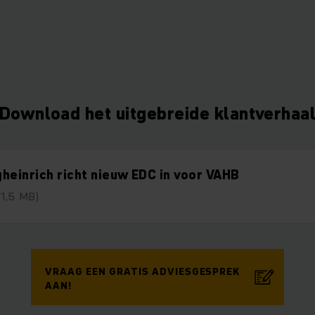
Download het uitgebreide klantverhaa
heinrich richt nieuw EDC in voor VAHB
(1,5 MB)
VRAAG EEN GRATIS ADVIESGESPREK
AAN!