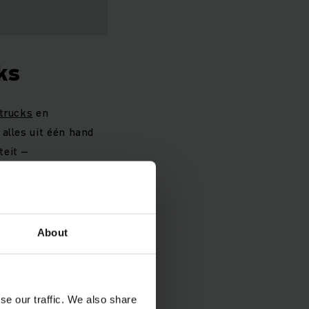
ks
trucks
en
alles uit één hand
teit –
ulk- en picklocaties.
uitvoeringen –
About
ks wist Van
eveer 30 procent.
se our traffic. We also share