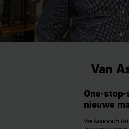
Van A
One-stop-
nieuwe ma
Van Assendelft Hol
gerenommeerde mer