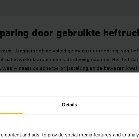
paring door gebruikte heftruc
verde Jungheinrich de volledige
magazijninrichting
; van
hef
ot palletwikkelaars en een schrobveegmachine. Het feit dat 
 was – naast de scherpe prijsstelling en de bewezen kwali
 VAHB.
 installeerde Jungheinrich
palletstellingen
voor ruim 15.000 b
achtrucks
en elf
elektrische palletwagens
in verschillende 
Details
r te kiezen voor gebruikte, maar volledig gereviseerde truc
 Bogaert hierbij een kostenbesparing te realiseren van ong
e content and ads, to provide social media features and to analy