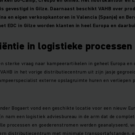
is gevestigd in Gilze. Daarnaast beschikt VAHB over prod
ina en eigen verkoopkantoren in Valencia (Spanje) en Be
 het EDC in Gilze worden klanten in heel Europa en daarbu
iëntie in logistieke processen
en sterke vraag naar kampeerartikelen in geheel Europa en
HB in het vorige distributiecentrum uit zijn jasje gegroeid.
peerspecialist externe opslagruimte huren en verliepen 
ander Bogaert vond een geschikte locatie voor een nieuw Eu
En nam een logistiek adviesbureau in de arm dat de complete
Alle processen en goederenstromen werden geanalyseerd, w
ern distributiecentrum met minimale transportafstanden, e