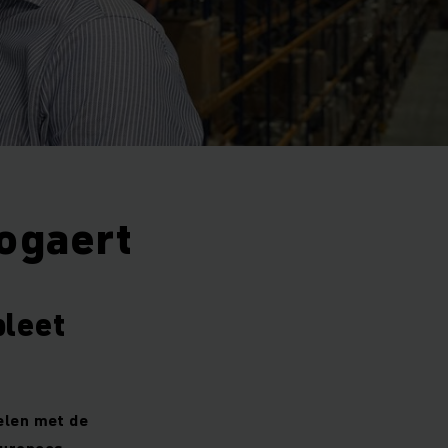
ogaert
pleet
elen met de
Europees