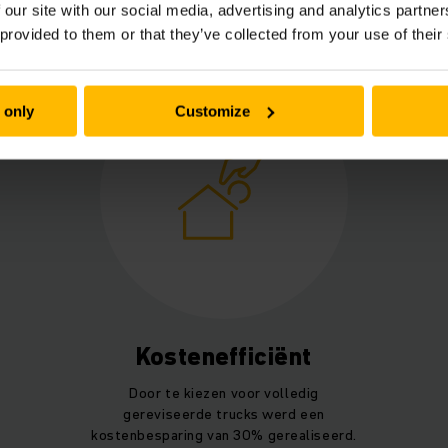
VAHB in één oogopslag
 our site with our social media, advertising and analytics partn
 provided to them or that they’ve collected from your use of their
 only
Customize
Kostenefficiënt
Door te kiezen voor volledig
gereviseerde trucks werd een
kostenbesparing van 30% gerealiseerd.