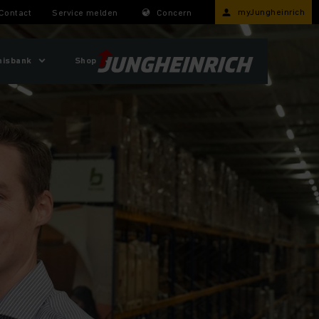
myJungheinrich
Contact
Service melden
Concern
nisbank
Shop