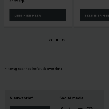
R MEER
LEES HIER MEER
< terug naar het heftruck overzicht
Nieuwsbrief
Social media