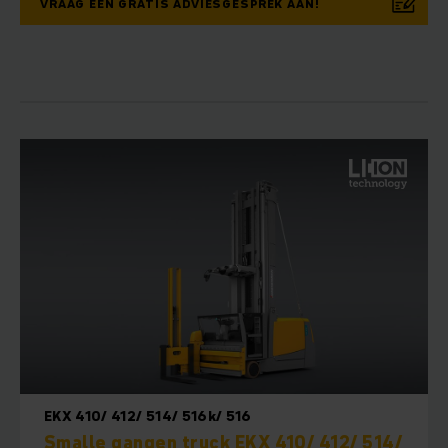
VRAAG EEN GRATIS ADVIESGESPREK AAN!
EKX 410/ 412/ 514/ 516k/ 516
Smalle gangen truck EKX 410/ 412/ 514/