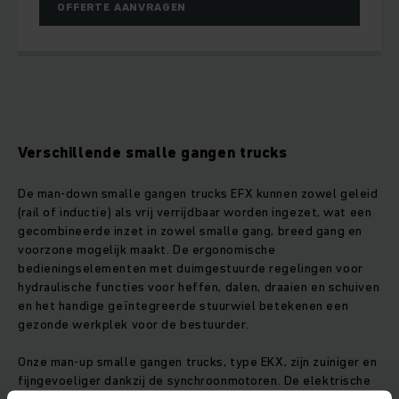
OFFERTE AANVRAGEN
Verschillende smalle gangen trucks
De man-down smalle gangen trucks EFX kunnen zowel geleid
(rail of inductie) als vrij verrijdbaar worden ingezet, wat een
gecombineerde inzet in zowel smalle gang, breed gang en
voorzone mogelijk maakt. De ergonomische
bedieningselementen met duimgestuurde regelingen voor
hydraulische functies voor heffen, dalen, draaien en schuiven
en het handige geïntegreerde stuurwiel betekenen een
gezonde werkplek voor de bestuurder.
Onze man-up smalle gangen trucks, type EKX, zijn zuiniger en
fijngevoeliger dankzij de synchroonmotoren. De elektrische