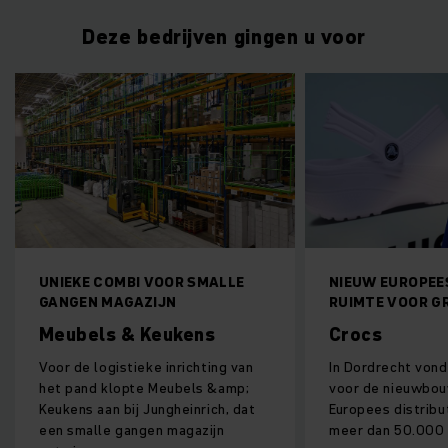
Deze bedrijven gingen u voor
BI VOOR SMALLE
NIEUW EUROPEES DC BIEDT
GAZIJN
RUIMTE VOOR GROEI
& Keukens
Crocs
tieke inrichting van
In Dordrecht vond Crocs de ruimte
pte Meubels &amp;
voor de nieuwbouw van een groot
ij Jungheinrich, dat
Europees distributiecentrum van
angen magazijn
meer dan 50.000 m2.