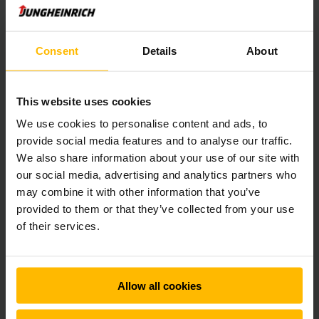
besturing maakt licht werken mogelijk en door de vele
opbergmogelijkheden liggen benodigdheden voor gebruik
tijdens het orderpicken, zoals terminals tot stiften, altijd bij
de hand. De ruime cabine geeft veel bewegingsruimte.
Consent
Details
About
Magazijnnavigatie voorkomt menselijke fouten
This website uses cookies
Onze smalle gangen trucks zijn standaard uitgerust met
We use cookies to personalise content and ads, to
warehouseNAVIGATION. Dit assistentiesysteem maakt een
provide social media features and to analyse our traffic.
exacte locatiebepaling op basis van RFID-techniek
We also share information about your use of our site with
(transponders) mogelijk. De navigatiemodule bepaalt aan de
our social media, advertising and analytics partners who
hand van kunstmatige intelligentie en de coördinaten van de
may combine it with other information that you’ve
doellocatie de optimale rijweg naar de bestemming. Dit
provided to them or that they’ve collected from your use
voorkomt menselijke fouten, ontlast de chauffeur en levert
of their services.
25% meer efficiëntie op.
Allow all cookies