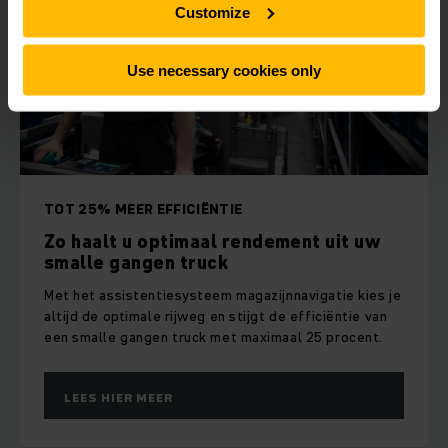
Customize
Use necessary cookies only
TOT 25% MEER EFFICIËNTIE
Zo haalt u optimaal rendement uit uw
smalle gangen truck
Met het assistentiesysteem magazijnnavigatie kies je
altijd de optimale rijweg en stijgt de efficiëntie van
een smalle gangen truck met maximaal 25 procent.
LEES HIER MEER