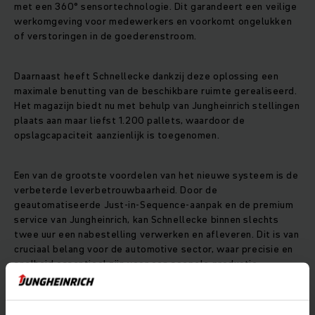
met een 360° sensortechnologie. Dit garandeert een veilige
werkomgeving voor medewerkers en voorkomt ongelukken
of verstoringen in de goederenstroom.
Daarnaast heeft Schnellecke dankzij deze oplossing een
maximale benutting van de beschikbare ruimte gerealiseerd.
Het magazijn biedt nu met behulp van Jungheinrich stellingen
plaats aan maar liefst 1.200 pallets, waardoor de
opslagcapaciteit aanzienlijk is toegenomen.
Een van de grootste voordelen van het nieuwe systeem is de
verbeterde leverbetrouwbaarheid. Door de
geautomatiseerde Just-in-Sequence-aanpak en de premium
service van Jungheinrich, kan Schnellecke binnen slechts
twee uur een nabestelling verwerken en afleveren. Dit is van
cruciaal belang voor de automotive sector, waar precisie en
snelheid essentieel zijn voor een soepele productie.
Schnellecke in één oogopslag