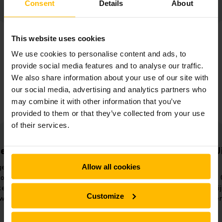
Consent
Details
About
This website uses cookies
We use cookies to personalise content and ads, to
provide social media features and to analyse our traffic.
We also share information about your use of our site with
our social media, advertising and analytics partners who
may combine it with other information that you’ve
provided to them or that they’ve collected from your use
of their services.
Verbeterde
Uiterst ef
leveringsopties
proce
Allow all cookies
Gegarandeerde nalevering binnen
Optimaal ge
2 uur dankzij het
bedrijfsmiddelen
Customize
geautomatiseerde JIS-systeem.
service voor e
logistieke 