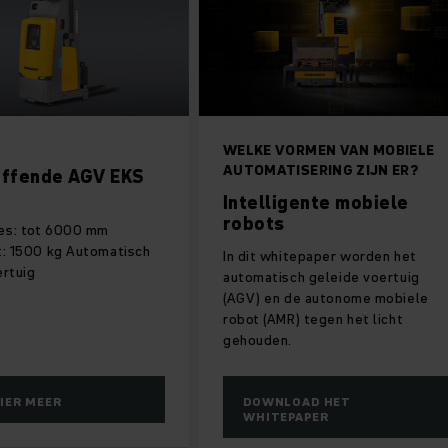
WELKE VORMEN VAN MOBIELE
AUTOMATISERING ZIJN ER?
nde AGV EKS
Intelligente mobiele
robots
ot 6000 mm
00 kg Automatisch
In dit whitepaper worden het
automatisch geleide voertuig
(AGV) en de autonome mobiele
robot (AMR) tegen het licht
gehouden.
MEER
DOWNLOAD HET
WHITEPAPER