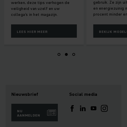
gebruik. Ze zijn 
werken, deze tips verhogen de
en energiezuinig 
veiligheid van uzelf en uw
procent minder en
collega’s in het magazijn.
LEES HIER MEER
BEKIJK MODEL
Nieuwsbrief
Social media
NU
AANMELDEN