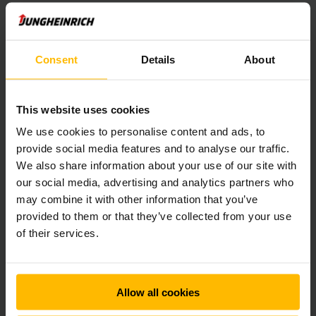
Digitale assistentiesystemen
Een lastdiagram is niet altijd genoeg. Vaak weet een
Consent
Details
About
chauffeur namelijk niet wat het exacte gewicht van de last
is. Vorken met een weegsysteem kunnen een oplossing zijn.
Daarnaast zijn er diverse digitale assistentiesystemen die
This website uses cookies
de chauffeur extra ondersteunen en het werk makkelijker
We use cookies to personalise content and ads, to
maken. Zo controleert ons assistentiesysteem
operationCONTROL
voortdurend de hefhoogte en last. Zodra
provide social media features and to analyse our traffic.
een last te hoog is geheven, klinkt een signaal en toont het
We also share information about your use of our site with
display een waarschuwing. Dit levert meer veiligheid op.
our social media, advertising and analytics partners who
may combine it with other information that you’ve
provided to them or that they’ve collected from your use
Wilt u de veiligheid in uw bedrijf vergroten? Neem contact
met ons op voor de mogelijkheden en ontvang advies op
of their services.
maat.
Allow all cookies
VRAAG HIER MEER INFORMATIE AAN!