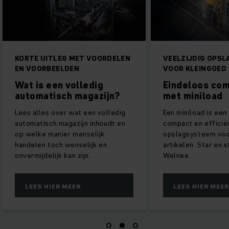
EG MET VOORDELEN
VEELZIJDIG OPSLAGSYSTEEM
LDEN
VOOR KLEINGOED
 volledig
Eindeloos combineren
ch magazijn?
met miniload
er wat een volledig
Een miniload is een uiterst
agazijn inhoudt en
compact en efficiënt
er menselijk
opslagsysteem voor kleine
 wenselijk en
artikelen. Star en statisch?
kan zijn.
Welnee.
 MEER
LEES HIER MEER