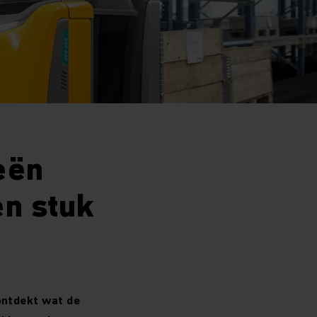
eën
en stuk
ontdekt wat de