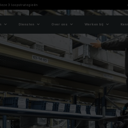
 deze 3 loopstrategieën
n
Diensten
Over ons
Werken bij
Ken