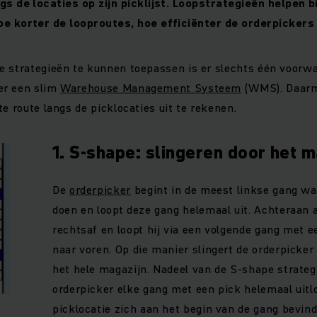
gs de locaties op zijn picklijst. Loopstrategieën helpen b
oe korter de looproutes, hoe efficiënter de orderpicker
e strategieën te kunnen toepassen is er slechts één voorwa
er een slim
Warehouse Management Systeem
(WMS). Daarme
e route langs de picklocaties uit te rekenen.
1. S-shape: slingeren door het m
De
orderpicker
begint in de meest linkse gang wa
doen en loopt deze gang helemaal uit. Achteraan 
rechtsaf en loopt hij via een volgende gang met e
naar voren. Op die manier slingert de orderpicker
het hele magazijn. Nadeel van de S-shape strategi
orderpicker elke gang met een pick helemaal uitlo
picklocatie zich aan het begin van de gang bevind