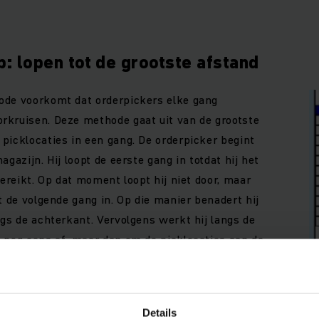
p: lopen tot de grootste afstand
ode voorkomt dat orderpickers elke gang
rkruisen. Deze methode gaat uit van de grootste
picklocaties in een gang. De orderpicker begint
agazijn. Hij loopt de eerste gang in totdat hij het
bereikt. Op dat moment loopt hij niet door, maar
t de volgende gang in. Op die manier benadert hij
ngs de achterkant. Vervolgens werkt hij langs de
 nog eens af, maar dan om de picklocaties aan de
grootste gat te bezoeken.
Details