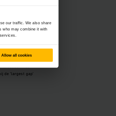
. Stel dat in de
t te worden, maar
re kant bevindt. Dan
se our traffic. We also share
ers who may combine it with
t om te draaien, maar
 services.
tste weg naar de
rategie maakt
 gap-methode. De
Allow all cookies
r kijkt telkens een
cklocaties in de
j de ‘largest gap’