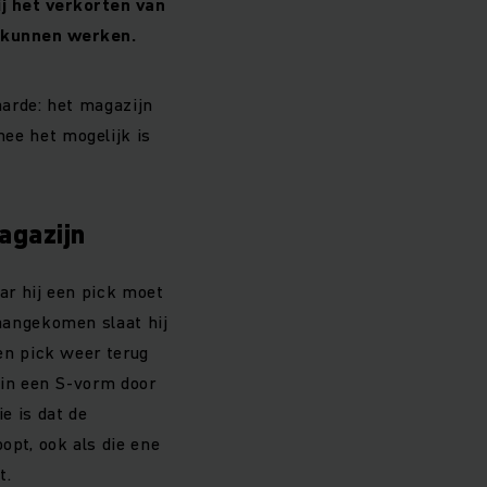
ij het verkorten van
s kunnen werken.
arde: het magazijn
e het mogelijk is
agazijn
ar hij een pick moet
aangekomen slaat hij
en pick weer terug
 in een S-vorm door
e is dat de
opt, ook als die ene
t.