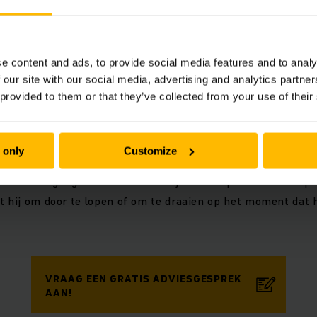
Ook de largest gap-methode heeft zijn beperkingen
volgende gang maar één picklocatie bezocht hoef
dat die picklocatie zich wel helemaal aan de ande
e content and ads, to provide social media features and to analy
 our site with our social media, advertising and analytics partn
kan het handiger zijn om niet bij het grootste ga
 provided to them or that they’ve collected from your use of their
door te lopen naar het eind. Dat is immers de kor
picklocatie in de volgende gang. De ‘combined’ st
gebruik van het beste van de S-shape en largest
 only
Customize
orderpicker begint met de S-shape strategie, maa
gang vooruit. Afhankelijk van de positie van de pi
t hij om door te lopen of om te draaien op het moment dat hi
VRAAG EEN GRATIS ADVIESGESPREK
AAN!