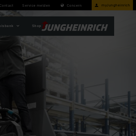
myJungheinrich
Contact
Service melden
Concern
nisbank
Shop