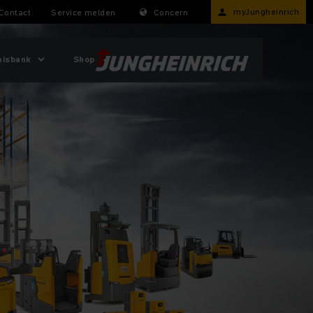
myJungheinrich
Contact
Service melden
Concern
nisbank
Shop