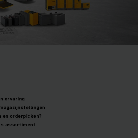
en ervaring
magazijnstellingen
n en orderpicken?
ons assortiment.