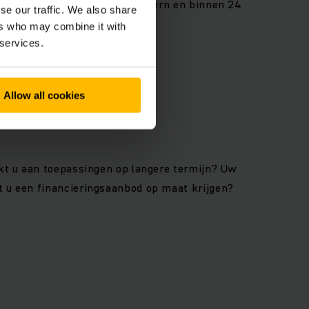
capaciteiten. Betrouwbaar, modern en binnen 24
se our traffic. We also share
en heftruck te huren!
ers who may combine it with
 services.
Allow all cookies
nkt u aan toepassingen op langere termijn? Uw
t u een financieringsaanbod op maat krijgen?