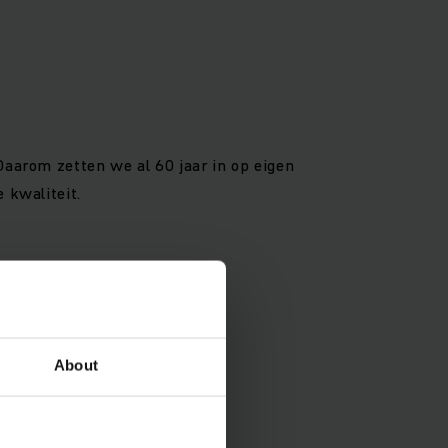
aarom zetten we al 60 jaar in op eigen
 kwaliteit.
About
. Onze vloot bestaat uit