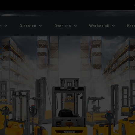
n
Diensten
Over ons
Werken bij
Ken