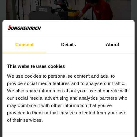
Snel laden van heftrucks voor meer
Consent
Details
About
productiviteit
De technologie is energiezuiniger en de accu's zijn
This website uses cookies
onderhoudsvrij. Alleen al op de onderhoudskosten voor
accu’s wordt een aanzienlijke besparing gerealiseerd.
We use cookies to personalise content and ads, to
Daarnaast kunnen de lithium-ion accu's probleemloos
provide social media features and to analyse our traffic.
tussentijds decentraal worden geladen tijdens de
We also share information about your use of our site with
koffiepauze. Een kwartier aan de snellader is ruim voldoende
our social media, advertising and analytics partners who
om alle trucks probleemloos gedurende de 13-urige dienst in
may combine it with other information that you’ve
te zetten. Tijdrovend en risicovol wisselen van accu's is niet
provided to them or that they’ve collected from your use
meer nodig. Omdat ook de loop- en rijafstanden veel korter
zijn, kunnen de medewerkers efficiënter worden ingezet. Als
of their services.
in de toekomst de volledige vloot wordt vervangen door
lithium-ion trucks, kan het laadstation zelfs helemaal weg en