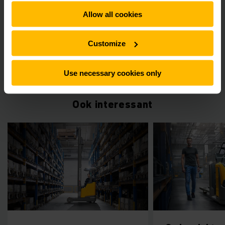
kunnen de beschikbare vierkante meters nog beter worden
benut.
Allow all cookies
Customize
VRAAG EEN GRATIS ADVIESGESPREK AAN!
Use necessary cookies only
Ook interessant