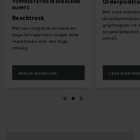
Orderpicktrucks
RESTATIES IN EEN KLEINE
MTE
Met onze orderpicktrucks ku
chtruck
de pickprestaties verhogen 
grijphoogtes tot elf meter en
hun compacte ontwerp en
en geld besparen met ander
 hefcapaciteit zorgen onze
extra’s.
htrucks voor een hoge
ag.
EKIJK MODELLEN
LEES HIER MEER