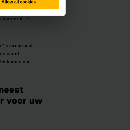
stekker van de
Allow all cookies
 risico op
ekker eruit te
 “International
oom wordt
t loskomen van
 meest
er voor uw