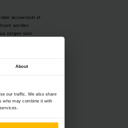
onder accuwissel of
e truck worden
aus zorgen voor
ze
About
ijn on-board laders
controleerd op het
se our traffic. We also share
 en
ers who may combine it with
 services.