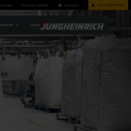
myJungheinrich
Contact
Service melden
Concern
nisbank
Shop