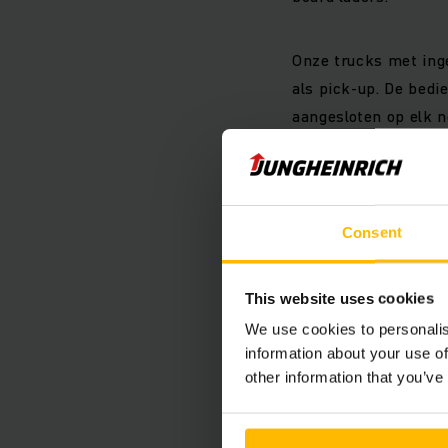
Onze trucks met inge
als pick-up. De bedi
aangesloten op elk 
talloze toepassingsm
hoogfrequentietechno
Consent
Via het interne netw
verbonden met het v
display van het voert
This website uses cookies
We use cookies to personalis
Veilig dan
information about your use of
other information that you’ve
beschermi