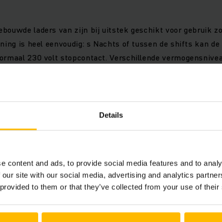
bouwde laders van zijn bij uitstek geschikt voor gebruik z
ening is heel eenvoudig: s Nachts of tussen de shifts kan d
normaal 230 volt stopcontact. Verschillende vermogensnive
ogelijkheden voor elke industriesector en elk accutype. On
logie zorgt voor veilig opladen.
Details
erk van het voertuig - de zogenaamde CAN-Bus interface - z
oertuig. Tijdens het opladen kan de oplaadstatus worden ge
uig.
e content and ads, to provide social media features and to analy
kzij startbeveiligingssysteem
 our site with our social media, advertising and analytics partn
 provided to them or that they’ve collected from your use of their
ngsklasse IP54