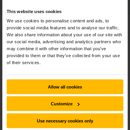
This website uses cookies
We use cookies to personalise content and ads, to
provide social media features and to analyse our traffic.
We also share information about your use of our site with
our social media, advertising and analytics partners who
may combine it with other information that you’ve
provided to them or that they’ve collected from your use
of their services.
Allow all cookies
RON BOER
Customize
CO-FOUNDER
“We hadden meteen het juiste
Use necessary cookies only
gevoel bij Jungheinrich. Waar