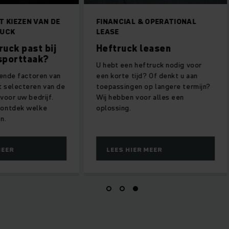
T KIEZEN VAN DE
FINANCIAL & OPERATIONAL
RUCK
LEASE
uck past bij
Heftruck leasen
sporttaak?
U hebt een heftruck nodig voor
llende factoren van
een korte tijd? Of denkt u aan
t selecteren van de
toepassingen op langere termijn?
 voor uw bedrijf.
Wij hebben voor alles een
 ontdek welke
oplossing.
n.
MEER
LEES HIER MEER