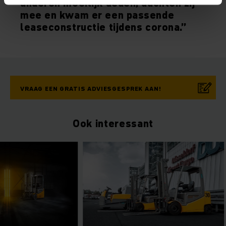
anderen moeilijk deden, dachten zij
mee en kwam er een passende
leaseconstructie tijdens corona.”
VRAAG EEN GRATIS ADVIESGESPREK AAN!
Ook interessant