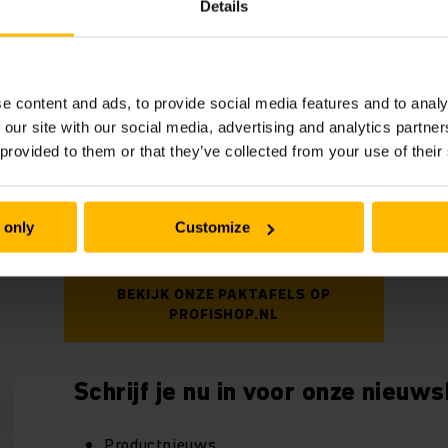
et
Details
an een paktafel op de inrichting van de paktafel, de uitvoer
tafel. Een goede paktafel is niet alleen flexibel in te richt
e content and ads, to provide social media features and to analy
ame inzet op de lange termijn gewaarborgd.
 our site with our social media, advertising and analytics partn
 provided to them or that they’ve collected from your use of their
FISHOP vindt u verschillende modellen paktafels, die u na
iceteam helpt u graag verder.
 only
Customize
BEKIJK ONZE PAKTAFELS OP
PROFISHOP.NL
Schrijf je nu in voor onze nieuws
Productnieuws