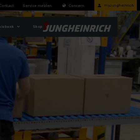
myJungheinrich
Contact
Service melden
Concern
nisbank
Shop