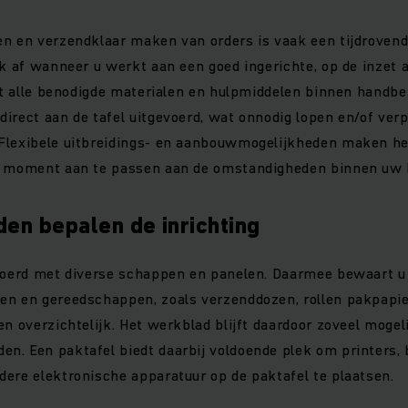
n en verzendklaar maken van orders is vaak een tijdrovend
jk af wanneer u werkt aan een goed ingerichte, op de inzet 
dat alle benodigde materialen en hulpmiddelen binnen handber
irect aan de tafel uitgevoerd, wat onnodig lopen en/of ver
Flexibele uitbreidings- en aanbouwmogelijkheden maken he
t moment aan te passen aan de omstandigheden binnen uw b
n bepalen de inrichting
evoerd met diverse schappen en panelen. Daarmee bewaart u
en en gereedschappen, zoals verzenddozen, rollen pakpapie
n overzichtelijk. Het werkblad blijft daardoor zoveel mogelij
n. Een paktafel biedt daarbij voldoende plek om printers,
dere elektronische apparatuur op de paktafel te plaatsen.