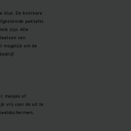
e klus. De kostbare
afgestemde paktafel.
eik zijn. Alle
plaatsen van
t mogelijk om de
edrijf.
r, mesjes of
k vrij voor de uit te
 beeldschermen,