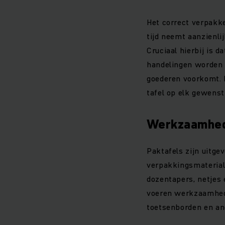
Het correct verpakke
tijd neemt aanzienli
Cruciaal hierbij is 
handelingen worden d
goederen voorkomt. 
tafel op elk gewens
Werkzaamhede
Paktafels zijn uitg
verpakkingsmaterial
dozentapers, netjes e
voeren werkzaamhede
toetsenborden en an