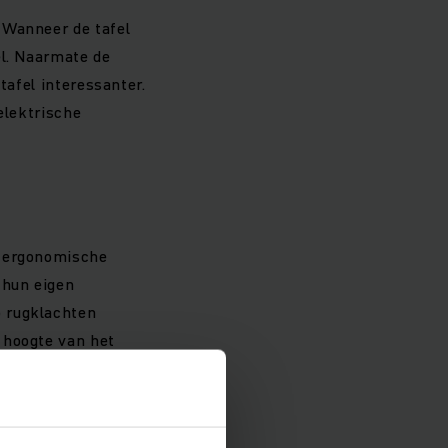
 Wanneer de tafel
el. Naarmate de
tafel interessanter.
elektrische
e ergonomische
 hun eigen
p rugklachten
 hoogte van het
he of elektrisch