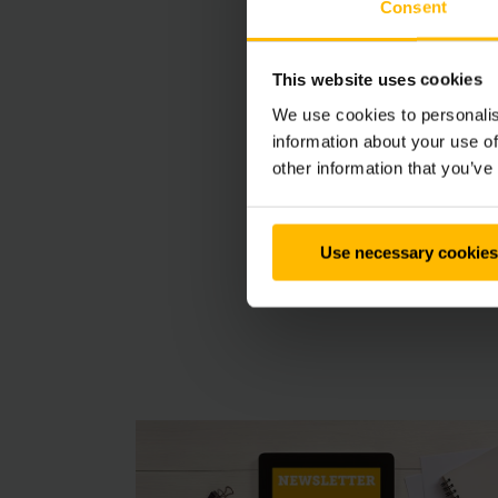
Zorgeloze inz
Consent
Let bij de aanschaf v
This website uses cookies
draagvermogen van de 
We use cookies to personalis
Dan blijft een duurz
information about your use of
other information that you’ve
In onze webshop PRO
uitbreiden. Ons serv
Use necessary cookies