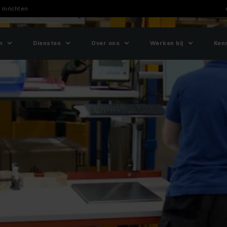
 inrichten
n
Diensten
Over ons
Werken bij
Ken