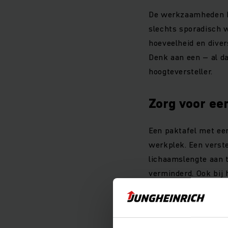
De werkzaamheden be
slechts sporadisch w
hoeveelheid en divers
Denk aan een – al da
hoogteversteller.
Zorg voor ee
Een paktafel met ee
werkplek. Een verste
lichaamslengte aan 
verminderd. Ook bij
werkblad aan te pass
bediende systemen b