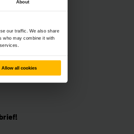
About
ing en het
en, maar ook solide.
se our traffic. We also share
ers who may combine it with
 services.
ar wens kunt
Allow all cookies
brief!