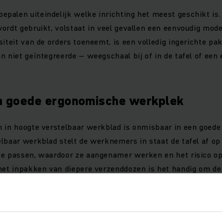
palen uiteindelijk welke inrichting het meest geschikt is.
ordt gebruikt, volstaat in veel gevallen een eenvoudig mod
iteit van de orders toeneemt, is een volledig ingerichte pak
n niet geïntegreerde – weegschaal bij of in de tafel of een 
n goede ergonomische werkplek
n in hoogte verstelbaar werkblad is onmisbaar in een goed
lbaar werkblad stelt de werknemers in staat de tafel af op
te passen, waardoor ze aangenamer werken en het risico o
 het inpakken van diepere verzenddozen is het handig om de
en. Voor de hoogteverstelling zijn handbediende, hydraulisc
eschikbaar.