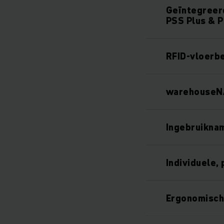
Geïntegreer
PSS Plus & PS
RFID-vloerbe
warehouseNA
Ingebruikna
Individuele,
Ergonomisch