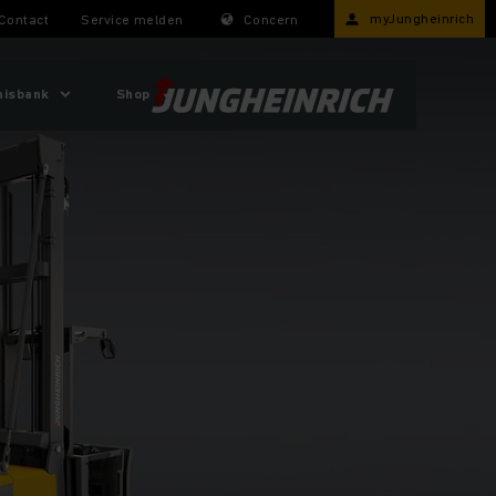
myJungheinrich
Contact
Service melden
Concern
nisbank
Shop