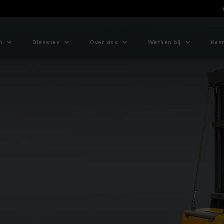
n
Diensten
Over ons
Werken bij
Ken