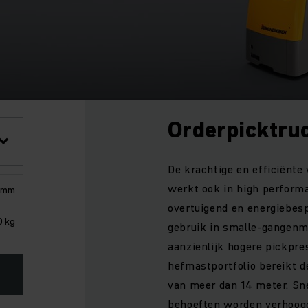
Orderpicktru
De krachtige en efficiënte
werkt ook in high perform
 mm
overtuigend en energiebesp
0 kg
gebruik in smalle-gangenma
aanzienlijk hogere pickpre
hefmastportfolio bereikt d
van meer dan 14 meter. Sn
behoeften worden verhoogd 