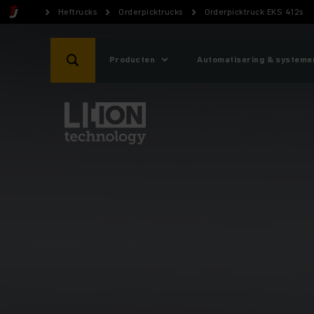
Heftrucks
Orderpicktrucks
Orderpicktruck EKS 412s
Producten
Automatisering & systeme