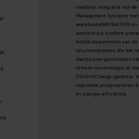
naadloze integratie van d
Management Systeem met 
al
warehouseNAVIGATION en RF
aanzienlijke snellere proc
hoofdcomponenten van de n
reluctantiemotor, die het 
pt.
daarbij energieverliezen t
lithium-ionvermogen of me
ng
2Shifts1Charge-garantie: m
maximale pickprestaties b
en energie-efficiëntie.
n.
tot
.