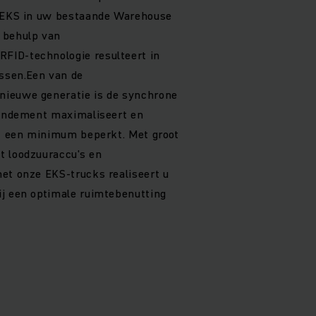
e EKS in uw bestaande Warehouse
behulp van
ID-technologie resulteert in
essen.Een van de
ieuwe generatie is de synchrone
rendement maximaliseert en
ot een minimum beperkt. Met groot
t loodzuuraccu's en
et onze EKS-trucks realiseert u
ij een optimale ruimtebenutting