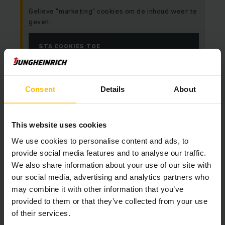
Gelieve "marketing" cookies om de inhoud weer te
geven.
STA COOKIES TOE
Consent
Details
About
This website uses cookies
We use cookies to personalise content and ads, to
provide social media features and to analyse our traffic.
We also share information about your use of our site with
our social media, advertising and analytics partners who
may combine it with other information that you’ve
Klik hier om de uitgebreide test te lezen op Logistics Inside.
provided to them or that they’ve collected from your use
of their services.