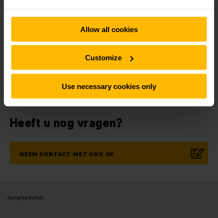
Allow all cookies
Nieuwsbrief
Social media
Customize
NU
AANMELDEN
Use necessary cookies only
Heeft u nog vragen?
NEEM CONTACT MET ONS OP
Jungheinrich