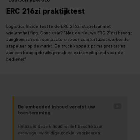
"LOGISCH VERVOLG"
ERC 216zi praktijktest
Logistics Inside testte de ERC 216zi stapelaar met
wielarmheffing. Conclusie? "Met de nieuwe ERC 216zi brengt
Jungheinrich een compacte en zeer comfortabel werkende
stapelaar op de markt. De truck koppelt prima prestaties
aan een hoog gebruiksgemak en extra veiligheid voor de
bediener."
De embedded inhoud vereist uw
toestemming.
Helaas is deze inhoud is niet beschikbaar
vanwege uw huidige cookie-voorkeuren.