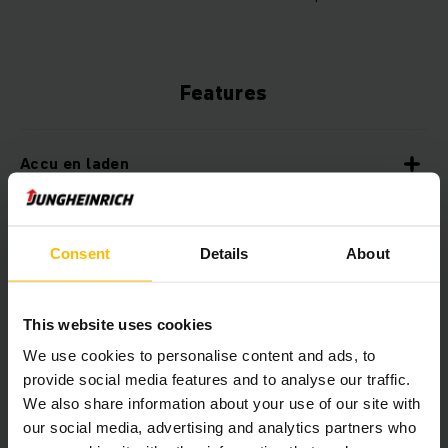
Features
Accu en laden
Verkrijgbaar met lithium-ion-technologie
Consent
Details
About
Geen laadruimtes en ventilatie nodig, omdat er
geen gasvorming plaatsvindt.
This website uses cookies
We use cookies to personalise content and ads, to
provide social media features and to analyse our traffic.
Stabiel en robuust
We also share information about your use of our site with
our social media, advertising and analytics partners who