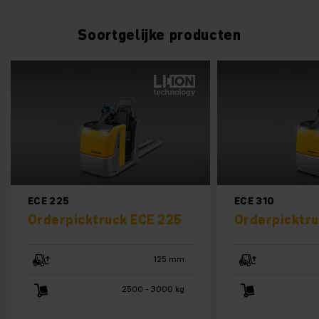
Soortgelijke producten
5
ECE 310
picktruck ECE 225
Orderpicktruck ECE 31
125 mm
750 
2500 - 3000 kg
1000 