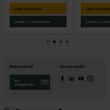
 HIER MEER
LEES HIER MEER
ERTE AANVRAGEN
OFFERTE AANVRAGEN
Nieuwsbrief
Social media
NU
AANMELDEN