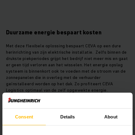
Duurzame energie bespaart kosten
Met deze flexibele oplossing bespaart CEVA op een dure
herinrichting van zijn elektrische installatie. Zelfs binnen de
drukste piekperiodes grijpt het bedrijf niet meer mis en gaat
er geen tijd verloren aan het wisselen. Het energie opslag
systeem is binnenkort ook te voeden met de stroom van de
zonnepanelen die in overleg met de verhuurder
geïnstalleerd worden op het dak. Zo profiteert CEVA
Logistics optimaal van de zelf opgewekte energie.
CEVA Logistics in één oogopslag
Consent
Details
About