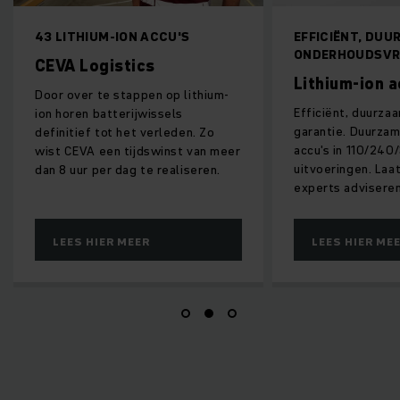
43 LITHIUM-ION ACCU'S
EFFICIËNT, DUU
ONDERHOUDSVRI
CEVA Logistics
Lithium-ion 
Door over te stappen op lithium-
Efficiënt, duurza
ion horen batterijwissels
garantie. Duurzam
definitief tot het verleden. Zo
accu's in 110/24
wist CEVA een tijdswinst van meer
uitvoeringen. Laa
dan 8 uur per dag te realiseren.
experts adviseren
LEES HIER MEER
LEES HIER ME