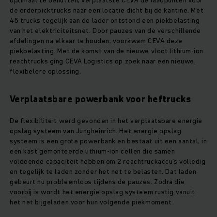
optimaal te benutten, verplaatste CEVA de laadpunten voor
de orderpicktrucks naar een locatie dicht bij de kantine. Met
45 trucks tegelijk aan de lader ontstond een piekbelasting
van het elektriciteitsnet. Door pauzes van de verschillende
afdelingen na elkaar te houden, voorkwam CEVA deze
piekbelasting. Met de komst van de nieuwe vloot lithium-ion
reachtrucks ging CEVA Logistics op zoek naar een nieuwe,
flexibelere oplossing.
Verplaatsbare powerbank voor heftrucks
De flexibiliteit werd gevonden in het verplaatsbare energie
opslag systeem van Jungheinrich. Het energie opslag
systeem is een grote powerbank en bestaat uit een aantal, in
een kast gemonteerde lithium-ion cellen die samen
voldoende capaciteit hebben om 2 reachtruckaccu’s volledig
en tegelijk te laden zonder het net te belasten. Dat laden
gebeurt nu probleemloos tijdens de pauzes. Zodra die
voorbij is wordt het energie opslag systeem rustig vanuit
het net bijgeladen voor hun volgende piekmoment.