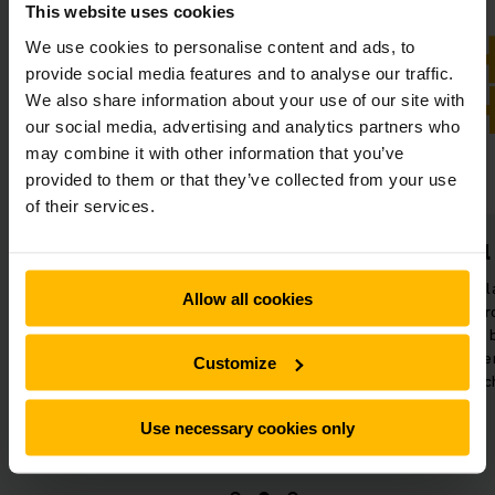
This website uses cookies
We use cookies to personalise content and ads, to
provide social media features and to analyse our traffic.
We also share information about your use of our site with
our social media, advertising and analytics partners who
may combine it with other information that you’ve
provided to them or that they’ve collected from your use
of their services.
Piekbelasting voorkomen
Flexibel
Dankzij de Jungheinrich
Het energie opsl
Allow all cookies
powerbanks kunnen meerdere
mobiel en kan wor
reachtrucks tegelijkertijd worden
Met powerbanks 
opgeladen zonder het
als huurder op ee
Customize
elektriciteitsnet te overbelasten
van zijn elektrisc
(peak shaving).
Use necessary cookies only