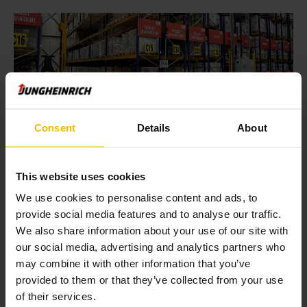
Consent
Details
About
Lage investering verdubbelt de
opslagcapaciteit
This website uses cookies
Dankzij de verrijdbare stellingen kan CyberFreight
International op eenzelfde oppervlakte twee keer zoveel
We use cookies to personalise content and ads, to
pallets opslaan. Buiten openingstijden worden de
verrijdbare
provide social media features and to analyse our traffic.
stellingen
in de ‘nachtstand’ geplaatst. De gangpaden
We also share information about your use of our site with
worden dan uitgelijnd en staan allemaal exact 1,20 meter uit
our social media, advertising and analytics partners who
elkaar, zodat een optimale luchtcirculatie – essentieel voor
may combine it with other information that you’ve
de opslag van geneesmiddelen – mogelijk is.
provided to them or that they’ve collected from your use
of their services.