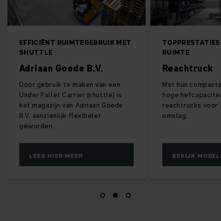
EFFICIËNT RUIMTEGEBRUIK MET
TOPPRESTATIES 
SHUTTLE
RUIMTE
Adriaan Goede B.V.
Reachtruck
Door gebruik te maken van een
Met hun compact
Under Pallet Carrier (shuttle) is
hoge hefcapacite
het magazijn van Adriaan Goede
reachtrucks voor
B.V. aanzienlijk flexibeler
omslag.
geworden.
LEES HIER MEER
BEKIJK MODEL