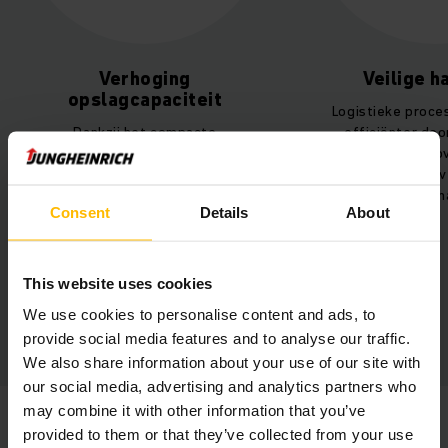
Verhoging
Veilige h
opslagcapaciteit
Logistieke proce
Dankzij het compacte
efficiënter doo
shuttlemagazijn kunnen er meer
sneller, maar bo
pallets worden opgeslagen op
kunnen worden v
hetzelfde oppervlak.
kans op aanrijdscha
Consent
Details
About
This website uses cookies
We use cookies to personalise content and ads, to
provide social media features and to analyse our traffic.
We also share information about your use of our site with
our social media, advertising and analytics partners who
may combine it with other information that you’ve
JENS KORBO
provided to them or that they’ve collected from your use