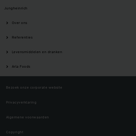
Jungheinrich
Over ons
Referenties
Levensmiddelen en dranken
Arla Foods
Bezoek onze corporate website
Privacyverklaring
Algemene voorwaarden
Copyright