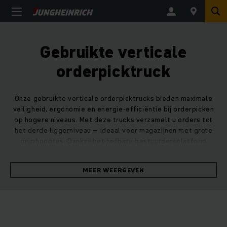
Gebruikte verticale
orderpicktruck
Onze gebruikte verticale orderpicktrucks bieden maximale
veiligheid, ergonomie en energie-efficiëntie bij orderpicken
op hogere niveaus. Met deze trucks verzamelt u orders tot
het derde liggerniveau – ideaal voor magazijnen met grote
grijphoogtes. Dankzij het hefbare bestuurdersplatform
werkt u snel en comfortabel, zonder concessies aan
veiligheid.
MEER WEERGEVEN