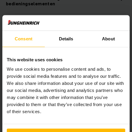
bedieningselementen
Verkrijgbaar met lithium-ion-technologie
Consent
Details
About
Comfortabel laadsysteem (optie) voor lithium-
ion accu’s
This website uses cookies
We use cookies to personalise content and ads, to
Robuuste constructie voor zware toepassingen
provide social media features and to analyse our traffic.
We also share information about your use of our site with
Hydraulisch hefbaar staplatform (HP)
our social media, advertising and analytics partners who
may combine it with other information that you’ve
provided to them or that they’ve collected from your use
Centraal weergave- en instel-elementen voor
of their services.
een compleet overzicht