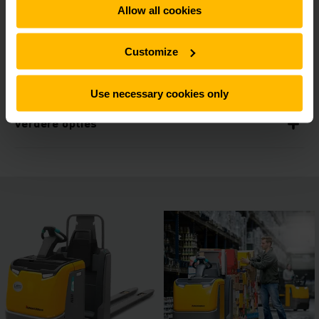
Perfecte werkplek voor maximale
Allow all cookies
pickprestaties
Customize
Multifunctioneel stuurwiel jetPILOT
Use necessary cookies only
Verdere opties