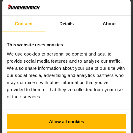
heftruckfabrikanten moeten zich aan die richtlijnen houden.
Voor de metingen worden nauwkeurig gespecificeerde
protocollen gehanteerd volgens o.a. EN 16796.
Consent
Details
About
Tijdens praktijktesten is het verbruik van onze
elektrische
heftrucks
gemeten en vastgesteld volgens geldende
This website uses cookies
normen:
We use cookies to personalise content and ads, to
provide social media features and to analyse our traffic.
EFG 1 serie | 3-wl | draagvermogen max. 1.200 kg: vanaf 3,4
kW/h
We also share information about your use of our site with
EFG 2 serie | 3-wl | draagvermogen max. 2.000 kg: vanaf 3,5
our social media, advertising and analytics partners who
kW/h
may combine it with other information that you’ve
EFG 3-serie | 4-wl | draagvermogen max. 2.000 kg: vanaf 3,9
provided to them or that they’ve collected from your use
kW/h
of their services.
EFG 4-serie | 4-wl | draagvermogen max. 3.500 kg: vanaf 6,2
kW/h
EFG 5-serie | 4-wl | draagvermogen max. 5.000 kg: vanaf 6,6
kW/h
Allow all cookies