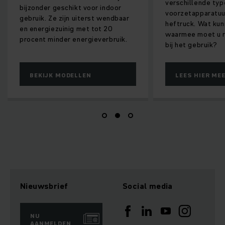
verschillende typen
r geschikt voor indoor
voorzetapparatuur voor de
 Ze zijn uiterst wendbaar
heftruck. Wat kunnen ze en
iezuinig met tot 20
waarmee moet u rekening houd
minder energieverbruik.
bij het gebruik?
JK MODELLEN
LEES HIER MEER
Nieuwsbrief
Social media
NU
AANMELDEN