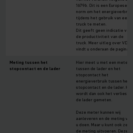
16796. Dit is een Europese
norm om het energieverbrui
tijdens het gebruik van een
truck te meten.
Dit geeft geen indicatie van
de productiviteit van de
truck. Meer uitleg over VDI,
vindt u onderaan de pagina.
Meting tussen het
Hier meet u met een meter
stopcontact en de lader
tussen de lader en het
stopcontact het
energieverbruik tussen het
stopcontact en de lader. Hie
wordt dan ook het verlies va
de lader gemeten.
Deze meter kunnen wij
aanleveren en de meting voo
u doen. Maar u kunt ook zelf
de meting uitvoeren. Deze