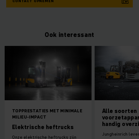
CONTACT OPNEMEN
Ook interessant
Alle soorten
STATIES MET MINIMALE
voorzetapparatuur in é
-IMPACT
handig overzicht
ische heftrucks
Jungheinrich levert tal van
ktrische heftrucks zijn