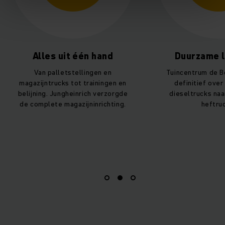
it één hand
Duurzame logistiek
tstellingen en
Tuincentrum de Bosrand stapte
s tot trainingen en
definitief over van gas- en
gheinrich verzorgde
dieseltrucks naar elektrische
agazijninrichting.
heftrucks.