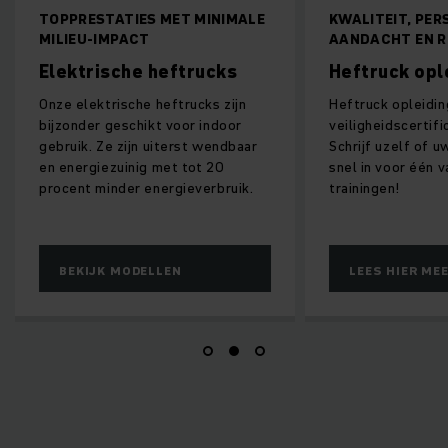
IES MET MINIMALE
KWALITEIT, PERSOONLIJKE
ACT
AANDACHT EN RESULTAAT
he heftrucks
Heftruck opleidingen
che heftrucks zijn
Heftruck opleidingen van
chikt voor indoor
veiligheidscertificaat tot EVC.
ijn uiterst wendbaar
Schrijf uzelf of uw medewerkers
nig met tot 20
snel in voor één van onze open
r energieverbruik.
trainingen!
ODELLEN
LEES HIER MEER