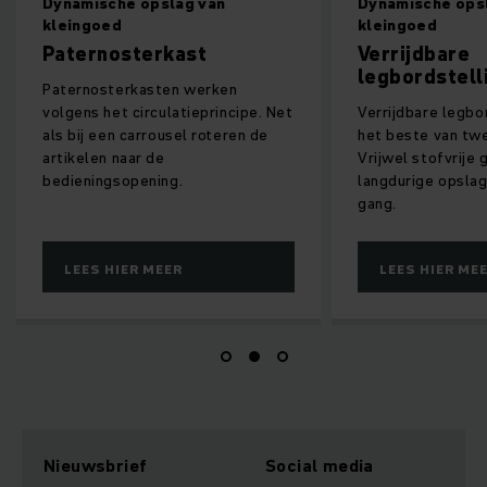
Dynamische opslag van
Dynamische ops
kleingoed
kleingoed
Paternosterkast
Verrijdbare
legbordstell
Paternosterkasten werken
volgens het circulatieprincipe. Net
Verrijdbare legbo
als bij een carrousel roteren de
het beste van tw
artikelen naar de
Vrijwel stofvrije
bedieningsopening.
langdurige opslag
gang.
LEES HIER MEER
LEES HIER ME
Nieuwsbrief
Social media