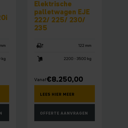
Elektrische
palletwagen EJE
20i
222/ 225/ 230/
235
 mm
122 mm
 kg
2200 - 3500 kg
€
8.250,00
Vanaf
LEES HIER MEER
N
OFFERTE AANVRAGEN