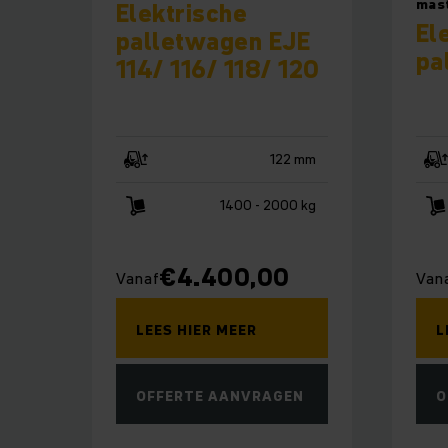
mast
Elektrische
El
palletwagen EJE
pa
114/ 116/ 118/ 120
122 mm
1400 - 2000 kg
€
4.400,00
Vanaf
Van
LEES HIER MEER
L
OFFERTE AANVRAGEN
O