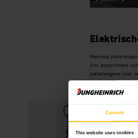
Elektrisc
Meeloop palletwagen
Ons assortiment var
palletwagens voor in
Consent
This website uses cookies