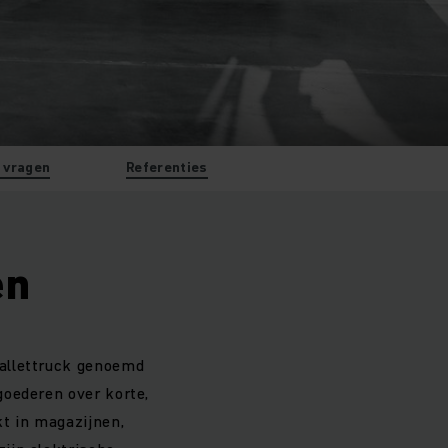
 vragen
Referenties
en
pallettruck genoemd
goederen over korte,
kt in magazijnen,