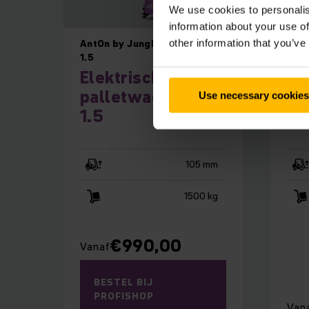
We use cookies to personalis
information about your use of
AntOn by Jungheinrich PTL
AME
other information that you’ve
1.5
El
Elektrische
pa
palletwagen PTL
Use necessary cookies
15
1.5
105 mm
1500 kg
€
990,00
Vanaf
BESTEL BIJ
PROFISHOP
Van