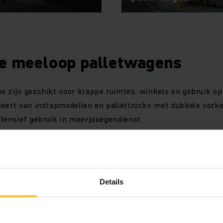
he meeloop palletwagens
s zijn geschikt voor krappe ruimtes, winkels en gebruik o
ieert van instapmodellen en pallettrucks met dubbele vorke
tensief gebruik in meerploegendienst.
Details