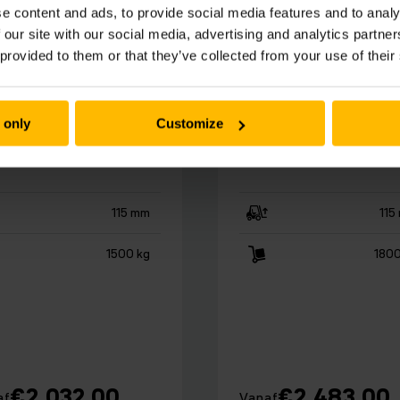
e content and ads, to provide social media features and to analy
 our site with our social media, advertising and analytics partn
 15
AME 18
 provided to them or that they’ve collected from your use of their
ektrische
Elektrische
lletwagen AME
palletwagen A
 only
Customize
18
115 mm
115
1500 kg
1800
€
2.032,00
€
2.483,00
af
Vanaf