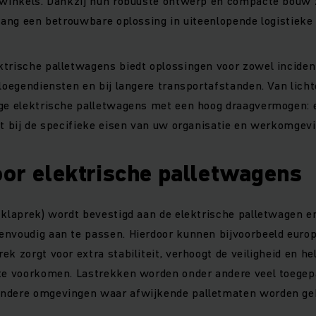
n winkels. Dankzij hun robuuste ontwerp en compacte bouw z
nlang een betrouwbare oplossing in uiteenlopende logistiek
trische palletwagens biedt oplossingen voor zowel incident
ploegendiensten en bij langere transportafstanden. Van lich
ge elektrische palletwagens met een hoog draagvermogen: er
it bij de specifieke eisen van uw organisatie en werkomgevi
oor elektrische palletwagens
 klaprek) wordt bevestigd aan de elektrische palletwagen 
envoudig aan te passen. Hierdoor kunnen bijvoorbeeld euro
ek zorgt voor extra stabiliteit, verhoogt de veiligheid en h
 te voorkomen. Lastrekken worden onder andere veel toegep
ndere omgevingen waar afwijkende palletmaten worden geb