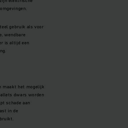
ijn elektrische
e omgevingen.
eel gebruik als voor
te, wendbare
 is altijd een
ng.
en maakt het mogelijk
pallets dwars worden
elpt schade aan
ast in de
ruikt.