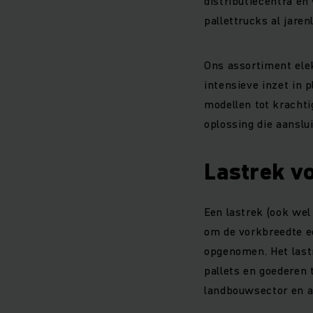
distributiecentra e
pallettrucks al jare
Ons assortiment elek
intensieve inzet in 
modellen tot krachti
oplossing die aanslu
Lastrek v
Een lastrek (ook wel
om de vorkbreedte e
opgenomen. Het lastr
pallets en goederen
landbouwsector en a