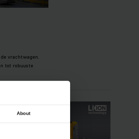
p de vrachtwagen.
n tot robuuste
About