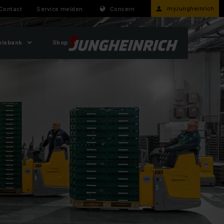
myJungheinrich
Contact
Service melden
Concern
nisbank
Shop