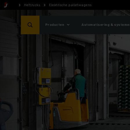
Heftrucks
Elektrische palletwagens
Producten
Automatisering & systeme