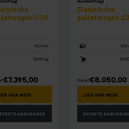
heffing)
mastheffing)
ektrische
Elektrische
lletwagen C20
palletwagen C
662 mm
662
2000 kg
2000
€
7.395,00
€
8.050,00
af
Vanaf
EES HIER MEER
LEES HIER MEER
FFERTE AANVRAGEN
OFFERTE AANVRAGE