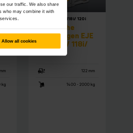
se our traffic. We also share
ers who may combine it with
EJE 114i/ 116i/ 118i/ 120i
 services.
Elektrische
ME
palletwagen EJE
Allow all cookies
114i/ 116i/ 118i/
120i
 mm
122 mm
 kg
1400 - 2000 kg