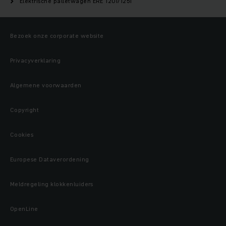
Elektrische palletwagen ERE 120i/125i
Bezoek onze corporate website
Privacyverklaring
Algemene voorwaarden
Copyright
Cookies
Europese Dataverordening
Meldregeling klokkenluiders
OpenLine