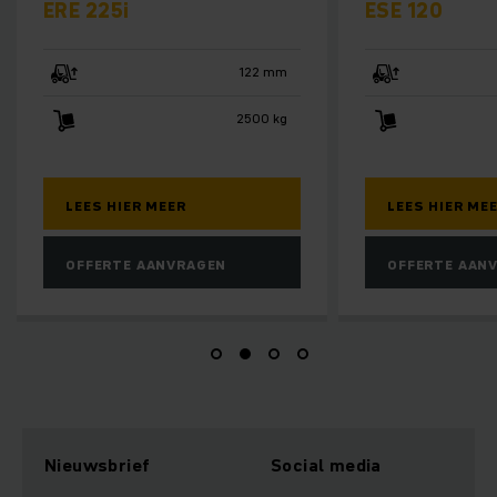
ESE 120
ES
122 mm
125 mm
2500 kg
2000 kg
LEES HIER MEER
L
N
OFFERTE AANVRAGEN
O
Nieuwsbrief
Social media