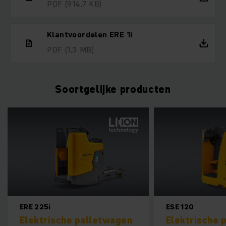
PDF
(914,7 KB)
Klantvoordelen ERE 1i
PDF
(1,3 MB)
Soortgelijke producten
ESE 120
ESE
etwagen
Elektrische palletwagen
El