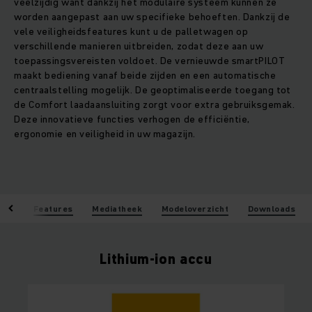
veelzijdig want dankzij het modulaire systeem kunnen ze
worden aangepast aan uw specifieke behoeften. Dankzij de
vele veiligheidsfeatures kunt u de palletwagen op
verschillende manieren uitbreiden, zodat deze aan uw
toepassingsvereisten voldoet. De vernieuwde smartPILOT
maakt bediening vanaf beide zijden en een automatische
centraalstelling mogelijk. De geoptimaliseerde toegang tot
de Comfort laadaansluiting zorgt voor extra gebruiksgemak.
Deze innovatieve functies verhogen de efficiëntie,
ergonomie en veiligheid in uw magazijn.
len
Features
Mediatheek
Modeloverzicht
Downloads
Lithium-ion accu