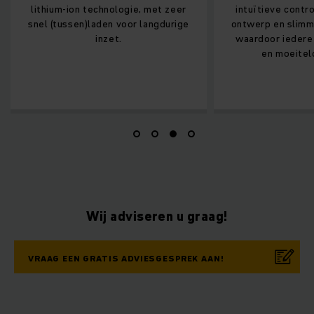
lithium‑ion technologie, met zeer
intuïtieve contr
snel (tussen)laden voor langdurige
ontwerp en slimm
inzet.
waardoor iedere 
en moeitel
Wij adviseren u graag!
VRAAG EEN GRATIS ADVIESGESPREK AAN!