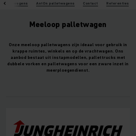
c palletwagens
AntOn palletwagens
Contact
Referenties
Meeloop palletwagen
Onze meeloop palletwagens zijn ideaal voor gebruik in
krappe ruimtes, winkels en op de vrachtwagen. Ons
aanbod bestaat uit instapmodellen, pallettrucks met
dubbele vorken en palletwagens voor een zware inzet in
meerploegendienst.