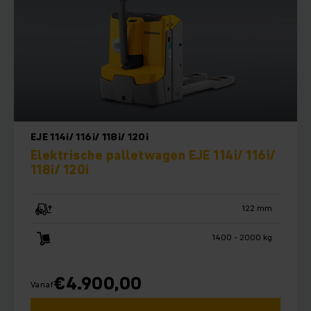
EJE 114i/ 116i/ 118i/ 120i
Elektrische palletwagen EJE 114i/ 116i/
118i/ 120i
122 mm
1400 - 2000 kg
€
4.900,00
Vanaf