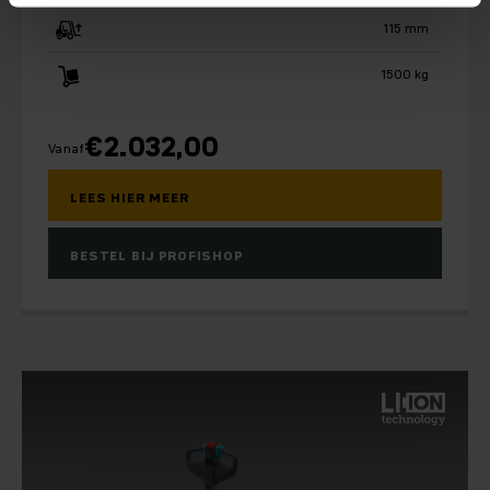
115 mm
1500 kg
€
2.032,00
Vanaf
LEES HIER MEER
BESTEL BIJ PROFISHOP