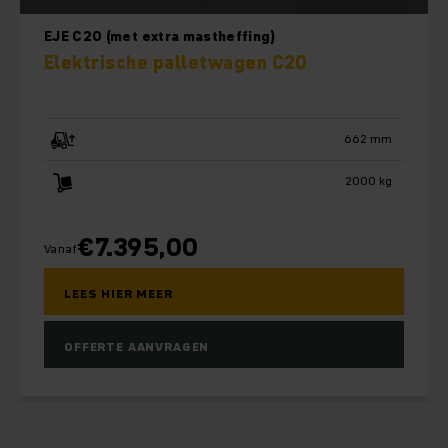
EJE C20 (met extra mastheffing)
Elektrische palletwagen C20
662 mm
2000 kg
€
7.395,00
Vanaf
LEES HIER MEER
OFFERTE AANVRAGEN