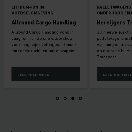
LITHIUM-ION IN
PALLETWAGENS 
VOEDSELOMGEVING
ONDERHOUD EN
Allround Cargo Handling
Hereijgers T
Allround Cargo Handling vond in
30 nieuwe elektr
Jungheinrich de one-stop-shop
palletwagens met 
voor magazijn stellingen, lithium-
van Jungheinrich 
ion reachtrucks en palletwagens.
op operatie bij He
Transport.
LEES HIER MEER
LEES HIER ME