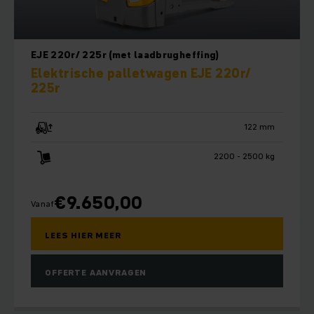
EJE 220r/ 225r (met laadbrugheffing)
Elektrische palletwagen EJE 220r/
225r
122 mm
2200 - 2500 kg
€
9.650,00
Vanaf
LEES HIER MEER
OFFERTE AANVRAGEN