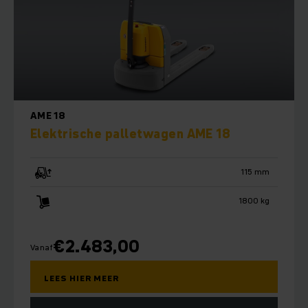
AME 18
Elektrische palletwagen AME 18
115 mm
1800 kg
€
2.483,00
Vanaf
LEES HIER MEER