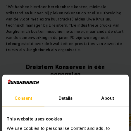
“We hebben hierdoor berekenbare kosten, minimale
stilstand en kunnen bij pieken rekenen op snelle uitbreiding
van de vloot met extra
huurtrucks
,” aldus Uwe Krusius,
technisch manager bij Dreistern. “De industriële trucks van
Jungheinrich kosten misschien iets meer, maar sinds de start
van de samenwerking in de jaren 90 zijn we nog nooit
teleurgesteld over de kwaliteit en prestaties van zowel de
trucks als Jungheinrich als organisatie.
Dreistern Konserven in één
oogopslag
Consent
Details
About
This website uses cookies
We use cookies to personalise content and ads, to