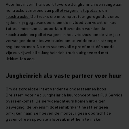
Voor het intern transport leverde Jungheinrich een range aan
heftrucks variërend van
palletwagens
,
stapelaars
en
reachtrucks.
De trucks die in temperatuur geregelde zones
rijden, zijn gegalvaniseerd om de invloed van vocht en kou
tot een minimum te beperken. Bovendien worden de
reachtrucks en palletwagens in het vrieshuis om de vier jaar
vervangen door nieuwe trucks om te voldoen aan strenge
hygiënenormen. Na een succesvolle proef met één model
zijn nu vrijwel alle Jungheinrich trucks uitgevoerd met
lithium-ion accu.
Jungheinrich als vaste partner voor huur
Om de zorgeloze inzet verder te ondersteunen koos
Dreistern voor het Jungheinrich huurconcept met Full Service
overeenkomst. De servicemonteurs komen uit eigen
beweging; de levensmiddelenfabrikant heeft er geen
omkijken naar. Ze hoeven de monteur geen opdracht te
geven of een speciale afspraak met hem te maken.