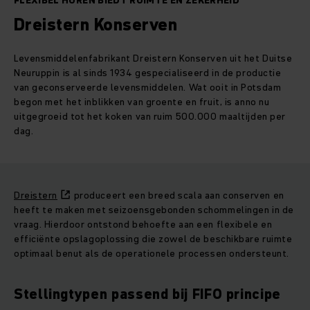
FLEXIBEL HUREN BIEDT RUIMTE EN ZEKERHEID
Dreistern Konserven
Levensmiddelenfabrikant Dreistern Konserven uit het Duitse
Neuruppin is al sinds 1934 gespecialiseerd in de productie
van geconserveerde levensmiddelen. Wat ooit in Potsdam
begon met het inblikken van groente en fruit, is anno nu
uitgegroeid tot het koken van ruim 500.000 maaltijden per
dag.
Dreistern
produceert een breed scala aan conserven en
heeft te maken met seizoensgebonden schommelingen in de
vraag. Hierdoor ontstond behoefte aan een flexibele en
efficiënte opslagoplossing die zowel de beschikbare ruimte
optimaal benut als de operationele processen ondersteunt.
Stellingtypen passend bij FIFO principe