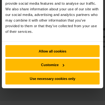
provide social media features and to analyse our traffic.
We also share information about your use of our site with
our social media, advertising and analytics partners who
may combine it with other information that you’ve
provided to them or that they’ve collected from your use
Lithium-ion power
Lag
of their services.
onderhou
Hoge energie-efficiëntie in
meerploegendienst dankzij de
Minimale rep
inzet van lithium-ion trucks.
onderhoudskosten
Allow all cookies
voor een vloot m
Customize
Use necessary cookies only