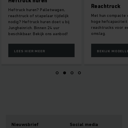
Reachtruck
Stapelaars
Met hun compacte ontwerp en
Ontdek welke van 
hoge hefcapaciteit zorgen onze
elektrische stapel
reachtrucks voor een hoge
aansluit op de indi
omslag.
behoeften van uw 
BEKIJK MODELLEN
BEKIJK MODEL
Nieuwsbrief
Social media