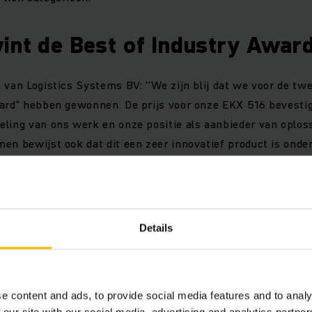
int de Best of Industry Awar
 van Logistics Systems BV: ’’We zijn blij dat we voor de twe
ard" hebben gewonnen. De prijs voor onze EKX 516 bevestig
ling van ons werk en onze positie als aanbieder van oploss
en bewijst ook dat dit een zeer innovatief product is onder 
d in 2016, is de EKX 516 gekwalificeerd voor de deelname.
ieuwste controle technologie en lichtgewichte constructie, 
rts op het gebied van energie-efficiëntie. De EKX scoort m
Details
ijn klasse.
ies en bijzondere eigenschap
e content and ads, to provide social media features and to analy