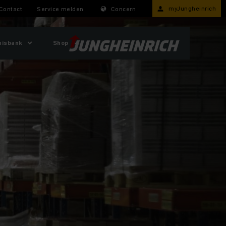
myJungheinrich
Contact
Service melden
Concern
nisbank
Shop