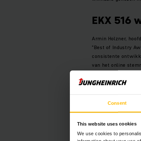
EKX 516 w
Armin Holzner, hoofd
"Best of Industry Aw
consistente ontwikke
van het online stemm
Dankzij de IFOY Awar
rijtechnologie, de n
grote sprong voorwaa
Consent
energieverbruik in z
This website uses cookies
Specificat
We use cookies to personalis