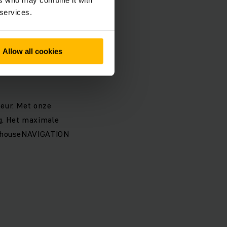
ers who may combine it with
 services.
 100 kg meer is dan
en innovatief
n hogere
Allow all cookies
ppen, zelfs op
eur. Met onze
ng. Het maximale
arehouseNAVIGATION