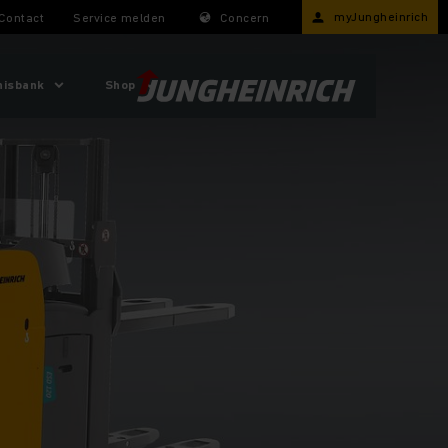
myJungheinrich
Contact
Service melden
Concern
nisbank
Shop