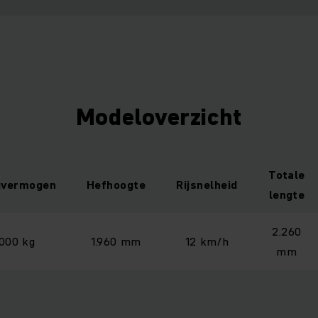
Modeloverzicht
Totale
gvermogen
Hefhoogte
Rijsnelheid
lengte
2.260
.000 kg
1.960 mm
12 km/h
mm