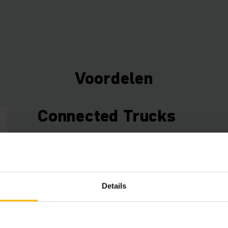
Voordelen
Connected Trucks
Gebruik de gegevens van uw trucks om tijd, energ
besparen en de efficiëntie te verhogen. Onze Tel
extra mogelijkheden voor vlootbeheer dat flexibe
Details
uitgebreid met verschillende hardware- en soft