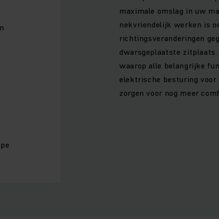
maximale omslag in uw ma
nekvriendelijk werken is oo
en
richtingsveranderingen ge
dwarsgeplaatste zitplaats. 
waarop alle belangrijke fun
elektrische besturing voo
zorgen voor nog meer comf
ppe