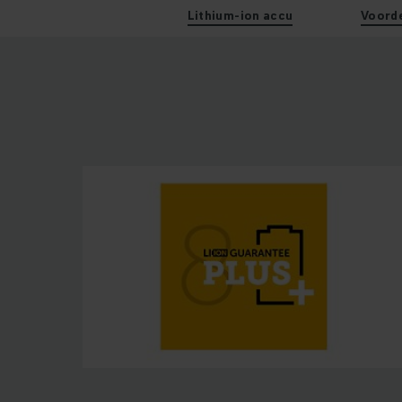
Lithium-ion accu
Voord