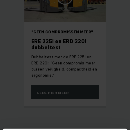
"GEEN COMPROMISSEN MEER"
ERE 225i en ERD 220i
dubbeltest
Dubbeltest met de ERE 225i en
ERD 220i: "Geen compromis meer
tussen veiligheid, compactheid en
ergonomie."
LEES HIER MEER