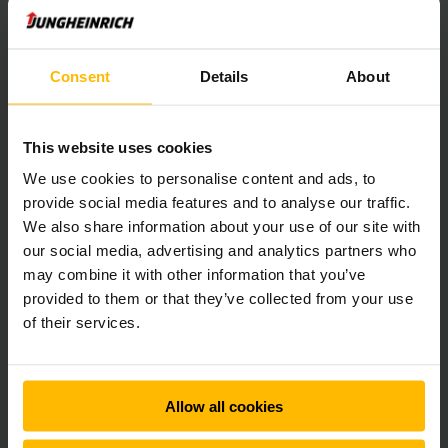
Consent
Details
About
This website uses cookies
We use cookies to personalise content and ads, to
provide social media features and to analyse our traffic.
We also share information about your use of our site with
our social media, advertising and analytics partners who
Connected Trucks
may combine it with other information that you’ve
provided to them or that they’ve collected from your use
of their services.
Gebruik de gegevens van uw trucks om tijd, energie en
geld te besparen en de efficiëntie te verhogen. Onze
Telematics box biedt u extra mogelijkheden voor
vlootbeheer dat flexibel kan worden uitgebreid met
Allow all cookies
verschillende hardware- en softwarecomponenten.