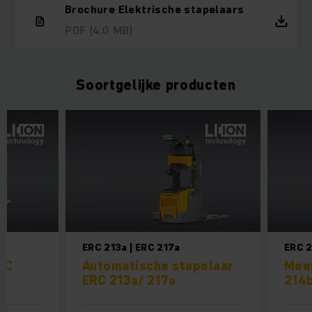
Brochure Elektrische stapelaars
PDF
(4,0 MB)
Soortgelijke producten
6z
ERC 213a | ERC 217a
ERC 2
SC
Automatische stapelaar
Meer
ERC 213a/ 217a
214b