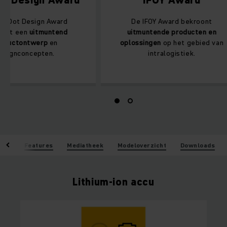
De Red Dot Design Award
De IFOY Aw
bekroont een
uitmuntend
uitmuntende
productontwerp
en
oplossingen
o
designconcepten.
intral
len
Features
Mediatheek
Modeloverzicht
Downloads
Lithium-ion accu