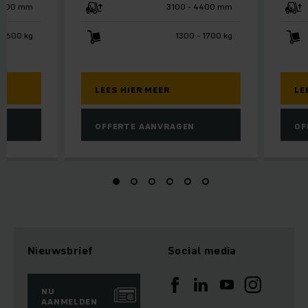
6200 mm
3100 - 4400 mm
 1600 kg
1300 - 1700 kg
LEES HIER MEER
LE
OFFERTE AANVRAGEN
OF
Nieuwsbrief
Social media
NU
AANMELDEN