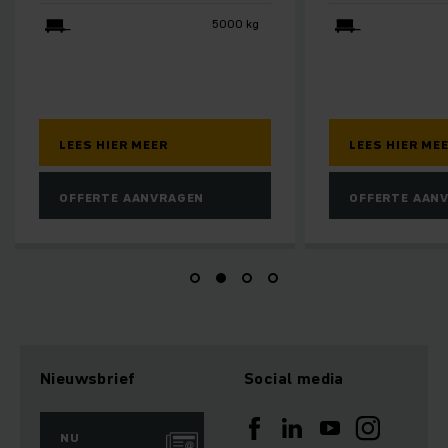
7000 - 10000 kg
LEES HIER MEER
LEES HIER M
OFFERTE AANVRAGEN
OFFERTE AA
Nieuwsbrief
Social media
NU