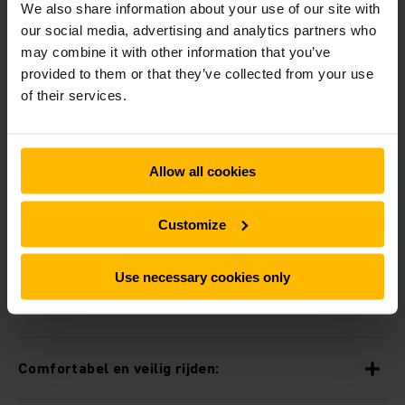
We also share information about your use of our site with
Features
our social media, advertising and analytics partners who
may combine it with other information that you’ve
provided to them or that they’ve collected from your use
Intelligente besturing en geavanceerde
of their services.
aandrijftechniek:
Langere inzetduur met loodzuur accu
Allow all cookies
Verkrijgbaar met lithium-ion technologie:
Customize
Use necessary cookies only
Comfortabel laadsysteem (optie) voor lithium-
ion accu’s
Comfortabel en veilig rijden: