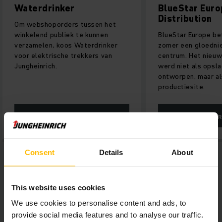
ker
BlueStar Europe
Distribution
ders tussen het
iek te kunnen
BlueStar Europe betrok afgelopen
oos Waterdrinker
zomer een gloednieuw logistiek
he trekkers van
centrum. Het nieuwe onderkomen
werd niet als opslagplaats
ontworpen, maar als
productiesite.
MEER
LEES HIER MEER
Consent
Details
About
This website uses cookies
We use cookies to personalise content and ads, to
provide social media features and to analyse our traffic.