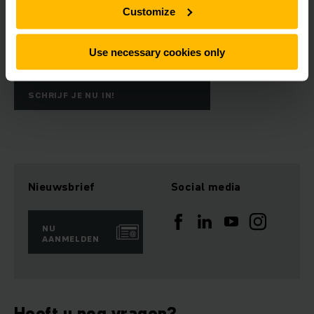
Customize
Productnieuws
Speciale aanbiedingen & acties
Beurzen en evenementen
Use necessary cookies only
SCHRIJF JE NU IN!
Nieuwsbrief
Social media
NU
AANMELDEN
Heeft u nog vragen?