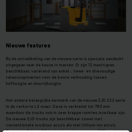
Nieuwe features
Bij de ontwikkeling van de nieuwe serie is speciale aandacht
uitgegaan naar de keuze in masten. Er zijn 12 masttypes
beschikbaar, variërend van enkel-, twee- en drievoudige
telescoopmasten voor de beste verhouding tussen
hefhoogte en doorrijhoogte.
Het andere belangrijke kenmerk van de nieuwe EJD 222 serie
is de verkorte L2-maat. Deze is verkleind tot 783 mm
waardoor de trucks ook in zeer krappe ruimtes inzetbaar zijn.
De nieuwe EJD trucks zijn beschikbaar zowel met
conventionele loodzuur accu’s als met lithium-ion accu’s.
Dankzij de 3-fase AC-techniek met keuze voor ECO-mode zijn