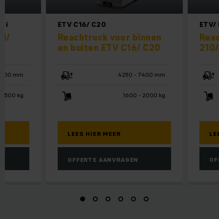
25i
ETV C16/ C20
ETV/ 
4i/
Reachtruck voor binnen
Rea
en buiten ETV C16/ C20
210/
4000 mm
4250 - 7400 mm
 2500 kg
1600 - 2000 kg
LEES HIER MEER
LE
OFFERTE AANVRAGEN
OF