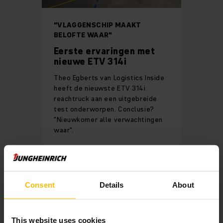
"VLAGGENSCHIP MAAKT
BELOFTE WAAR"
Eerste ervaringen met
nieuwe ETV 314i
Theo Egberts van Logistics Inside
heeft de nieuwste ETV 314i
reachtruck aan een uitgebreide
test onderworpen. Conclusie?
"Nieuwkomer alle verwachtingen
waar".
LEES HIER MEER
Consent
Details
About
This website uses cookies