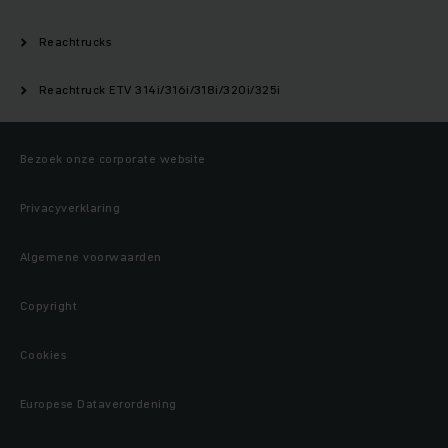
Reachtrucks
Reachtruck ETV 314i/316i/318i/320i/325i
Bezoek onze corporate website
Privacyverklaring
Algemene voorwaarden
Copyright
Cookies
Europese Dataverordening