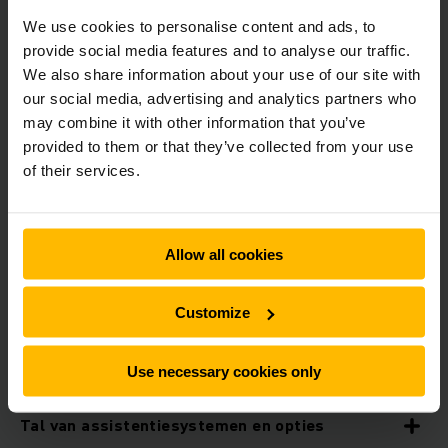
We use cookies to personalise content and ads, to
provide social media features and to analyse our traffic.
Features
We also share information about your use of our site with
our social media, advertising and analytics partners who
may combine it with other information that you’ve
provided to them or that they’ve collected from your use
Geïntegreerde lithium-ion technologie
of their services.
Krachtige hefmast
Allow all cookies
Optie loweringPRO
Customize
Verhoogde veiligheid
Use necessary cookies only
Tal van assistentiesystemen en opties