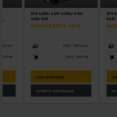
EFG 425k/ 425/ 430k/ 430/
EFG 
435/ S30
545/
ie
Heftruck EFG 4-serie
Heft
7000 mm
2900 - 7500 mm
 2000 kg
2500 - 3500 kg
LEES HIER MEER
LE
OFFERTE AANVRAGEN
OF